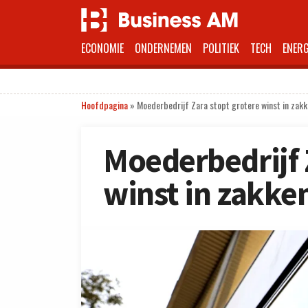
ECONOMIE
ONDERNEMEN
POLITIEK
TECH
ENERG
Hoofdpagina
»
Moederbedrijf Zara stopt grotere winst in zak
Moederbedrijf 
winst in zakke