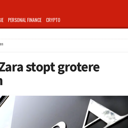
IE
PERSONAL FINANCE
CRYPTO
ken
Zara stopt grotere
n