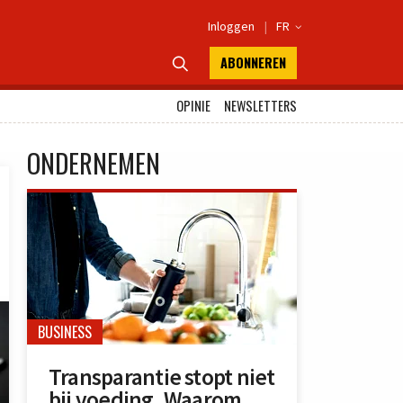
Inloggen
|
FR

ABONNEREN

OPINIE
NEWSLETTERS
ONDERNEMEN
BUSINESS
Transparantie stopt niet
bij voeding. Waarom