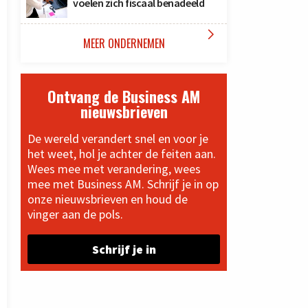
voelen zich fiscaal benadeeld

MEER ONDERNEMEN
Ontvang de Business AM
nieuwsbrieven
De wereld verandert snel en voor je
het weet, hol je achter de feiten aan.
Wees mee met verandering, wees
mee met Business AM. Schrijf je in op
onze nieuwsbrieven en houd de
vinger aan de pols.
Schrijf je in