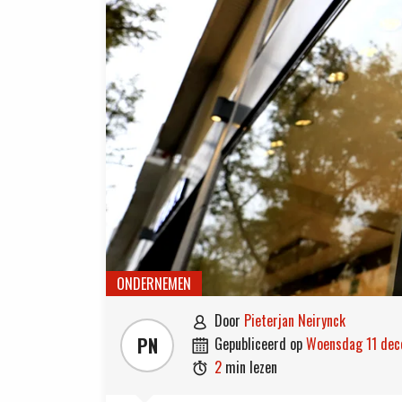
ONDERNEMEN
door
Pieterjan Neirynck

PN
gepubliceerd op
woensdag 11 de

2
min lezen
