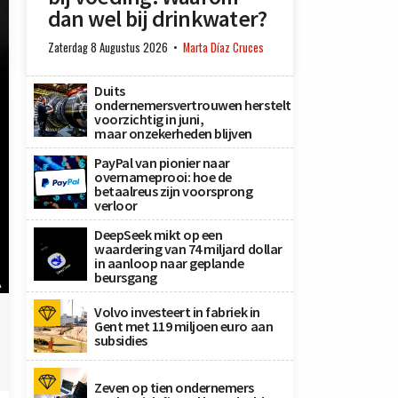
dan wel bij drinkwater?
Zaterdag 8 Augustus 2026
Marta Díaz Cruces
Duits
ondernemersvertrouwen herstelt
voorzichtig in juni,
maar onzekerheden blijven
PayPal van pionier naar
overnameprooi: hoe de
betaalreus zijn voorsprong
verloor
DeepSeek mikt op een
waardering van 74 miljard dollar
in aanloop naar geplande
beursgang
A
Volvo investeert in fabriek in
Gent met 119 miljoen euro aan
subsidies
Zeven op tien ondernemers