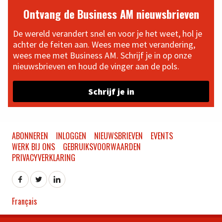
Ontvang de Business AM nieuwsbrieven
De wereld verandert snel en voor je het weet, hol je
achter de feiten aan. Wees mee met verandering,
wees mee met Business AM. Schrijf je in op onze
nieuwsbrieven en houd de vinger aan de pols.
Schrijf je in
ABONNEREN
INLOGGEN
NIEUWSBRIEVEN
EVENTS
WERK BIJ ONS
GEBRUIKSVOORWAARDEN
PRIVACYVERKLARING
Français