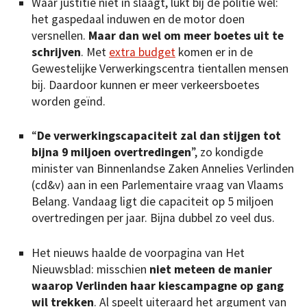
Waar justitie niet in slaagt, lukt bij de politie wel:
het gaspedaal induwen en de motor doen
versnellen.
Maar dan wel om meer boetes uit te
schrijven
. Met
extra budget
komen er in de
Gewestelijke Verwerkingscentra tientallen mensen
bij. Daardoor kunnen er meer verkeersboetes
worden geïnd.
“
De verwerkingscapaciteit zal dan stijgen tot
bijna 9 miljoen overtredingen
”, zo kondigde
minister van Binnenlandse Zaken Annelies Verlinden
(cd&v) aan in een Parlementaire vraag van Vlaams
Belang. Vandaag ligt die capaciteit op 5 miljoen
overtredingen per jaar. Bijna dubbel zo veel dus.
Het nieuws haalde de voorpagina van Het
Nieuwsblad: misschien
niet meteen de manier
waarop Verlinden haar kiescampagne op gang
wil trekken
. Al speelt uiteraard het argument van