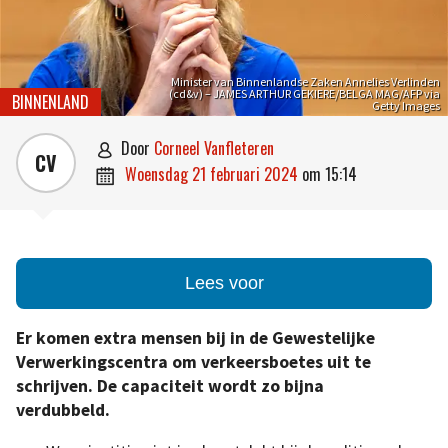
Minister van Binnenlandse Zaken Annelies Verlinden
(cd&v) – JAMES ARTHUR GEKIERE/BELGA MAG/AFP via
BINNENLAND
Getty Images
door
Corneel Vanfleteren

CV
woensdag 21 februari 2024
om
15:14

Lees voor
Er komen extra mensen bij in de Gewestelijke
Verwerkingscentra om verkeersboetes uit te
schrijven. De capaciteit wordt zo bijna
verdubbeld.