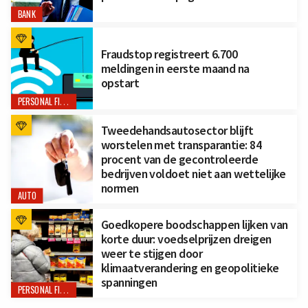
BANK
Fraudstop registreert 6.700
meldingen in eerste maand na
opstart
PERSONAL FINANCE
Tweedehandsautosector blijft
worstelen met transparantie: 84
procent van de gecontroleerde
bedrijven voldoet niet aan wettelijke
normen
AUTO
Goedkopere boodschappen lijken van
korte duur: voedselprijzen dreigen
weer te stijgen door
klimaatverandering en geopolitieke
spanningen
PERSONAL FINANCE