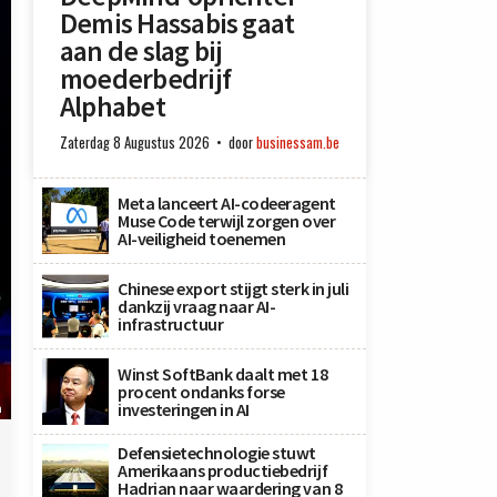
Demis Hassabis gaat
aan de slag bij
moederbedrijf
Alphabet
Zaterdag 8 Augustus 2026
door
businessam.be
Meta lanceert AI-codeeragent
Muse Code terwijl zorgen over
AI-veiligheid toenemen
Chinese export stijgt sterk in juli
dankzij vraag naar AI-
infrastructuur
Winst SoftBank daalt met 18
procent ondanks forse
investeringen in AI
n
Defensietechnologie stuwt
Amerikaans productiebedrijf
Hadrian naar waardering van 8