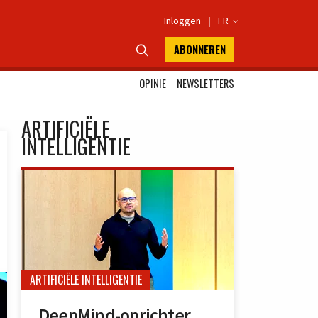
Inloggen
|
FR

ABONNEREN

OPINIE
NEWSLETTERS
ARTIFICIËLE
INTELLIGENTIE
ARTIFICIËLE INTELLIGENTIE
DeepMind-oprichter