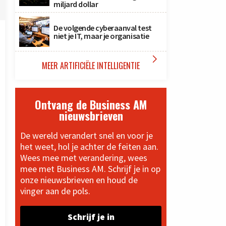
miljard dollar
De volgende cyberaanval test
niet je IT, maar je organisatie

MEER ARTIFICIËLE INTELLIGENTIE
Ontvang de Business AM
nieuwsbrieven
De wereld verandert snel en voor je
het weet, hol je achter de feiten aan.
Wees mee met verandering, wees
mee met Business AM. Schrijf je in op
onze nieuwsbrieven en houd de
vinger aan de pols.
Schrijf je in