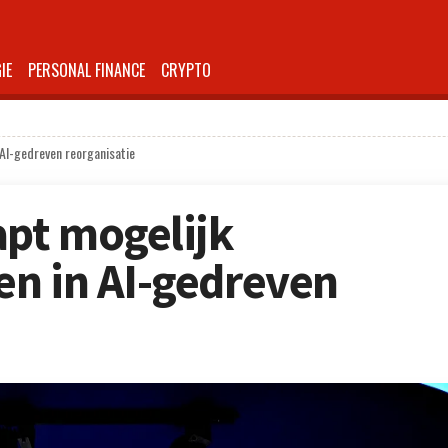
IE
PERSONAL FINANCE
CRYPTO
AI-gedreven reorganisatie
apt mogelijk
n in AI-gedreven