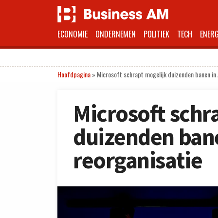
ECONOMIE
ONDERNEMEN
POLITIEK
TECH
ENERG
Hoofdpagina
»
Microsoft schrapt mogelijk duizenden banen in 
Microsoft schr
duizenden bane
reorganisatie