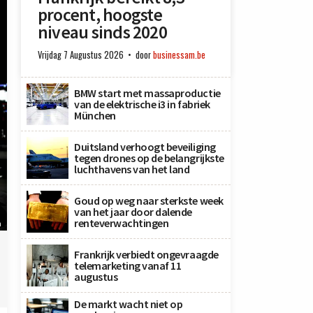
procent, hoogste
niveau sinds 2020
Vrijdag 7 Augustus 2026
door
businessam.be
BMW start met massaproductie
van de elektrische i3 in fabriek
München
Duitsland verhoogt beveiliging
tegen drones op de belangrijkste
luchthavens van het land
Goud op weg naar sterkste week
van het jaar door dalende
renteverwachtingen
h
Frankrijk verbiedt ongevraagde
telemarketing vanaf 11
augustus
De markt wacht niet op