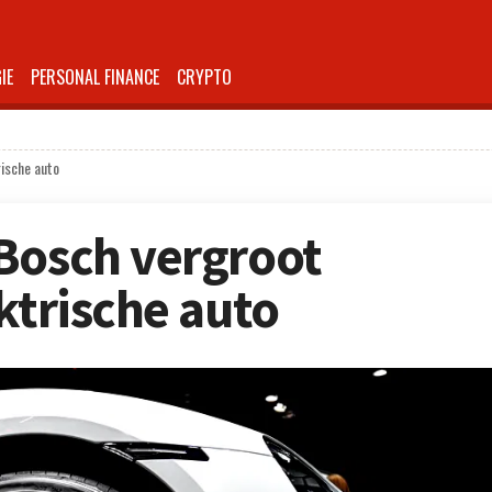
IE
PERSONAL FINANCE
CRYPTO
rische auto
Bosch vergroot
ktrische auto