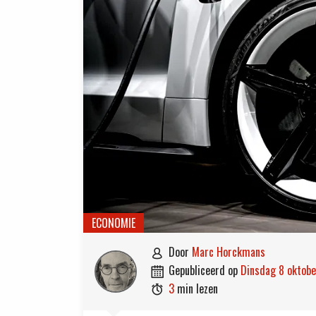
ECONOMIE
door
Marc Horckmans

gepubliceerd op
dinsdag 8 oktob

3
min lezen
