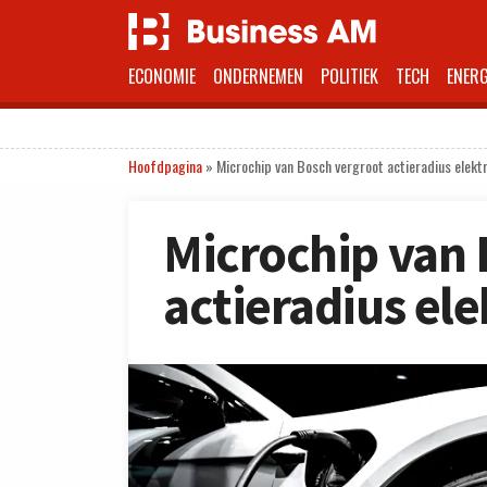
ECONOMIE
ONDERNEMEN
POLITIEK
TECH
ENERG
Hoofdpagina
»
Microchip van Bosch vergroot actieradius elekt
Microchip van 
actieradius ele