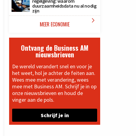
regelgeving: waarom
duurzaamheidsdata nu al nodig
zijn

MEER ECONOMIE
Ontvang de Business AM
nieuwsbrieven
De wereld verandert snel en voor je
het weet, hol je achter de feiten aan.
Wees mee met verandering, wees
mee met Business AM. Schrijf je in op
onze nieuwsbrieven en houd de
vinger aan de pols.
Schrijf je in