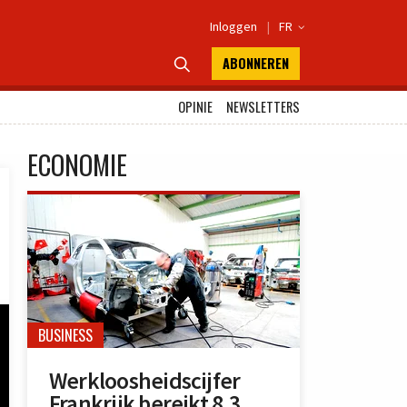
Inloggen
|
FR

ABONNEREN

OPINIE
NEWSLETTERS
ECONOMIE
BUSINESS
Werkloosheidscijfer
Frankrijk bereikt 8,3