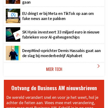
gaan
EU dringt er bij Meta en TikTok op aan om
fake news aan te pakken
SK Hynix investeert 33 miljard euro in nieuwe
fabrieken voor AI-geheugenchips
DeepMind-oprichter Demis Hassabis gaat aan
de slag bij moederbedrijf Alphabet

MEER TECH
Ontvang de Business AM nieuwsbrieven
De wereld verandert snel en voor je het weet, hol je
achter de feiten aan. Wees mee met verandering,
wees mee met Business AM. Schrijf je in op onze