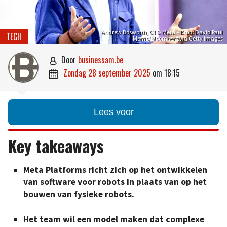
Andrew Bosworth, CTO Meta – Bron: David Paul
TECH
Morris/Bloomberg via Getty Images
door
businessam.be

zondag 28 september 2025
om
18:15

Lees voor
Key takeaways
Meta Platforms richt zich op het ontwikkelen
van software voor robots in plaats van op het
bouwen van fysieke robots.
Het team wil een model maken dat complexe