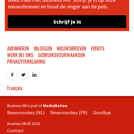
nieuwsbrieven en houd de vinger aan de pols.
Schrijf je in
ABONNEREN
INLOGGEN
NIEUWSBRIEVEN
EVENTS
WERK BIJ ONS
GEBRUIKSVOORWAARDEN
PRIVACYVERKLARING
Français
Business AM is part of
MediaNation
Newsmonkey (NL)
Newsmonkey (FR)
Goodbye
Business AM © 2026
Contact