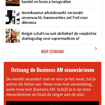
handel en horeca terugvallen
Amerikaanse arbeidsmarkt verzwakt
onverwacht: banenverlies zet Fed voor
dilemma
België schaft nu ook definitief de verplichte
sluitingsdag voor supermarkten af

MEER ECONOMIE
Ontvang de Business AM nieuwsbrieven
De wereld verandert snel en voor je het weet, hol je
achter de feiten aan. Wees mee met verandering,
wees mee met Business AM. Schrijf je in op onze
nieuwsbrieven en houd de vinger aan de pols.