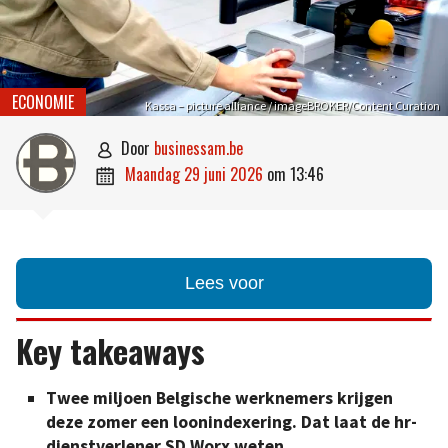
ECONOMIE
Kassa – picture alliance / imageBROKER/Content Curation
door
businessam.be

maandag 29 juni 2026
om
13:46

Lees voor
Key takeaways
Twee miljoen Belgische werknemers krijgen
deze zomer een loonindexering.
Dat laat de hr-
dienstverlener SD Worx weten.