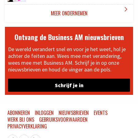

MEER ONDERNEMEN
Ontvang de Business AM nieuwsbrieven
De wereld verandert snel en voor je het weet, hol je
achter de feiten aan. Wees mee met verandering,
wees mee met Business AM. Schrijf je in op onze
nieuwsbrieven en houd de vinger aan de pols.
Schrijf je in
ABONNEREN
INLOGGEN
NIEUWSBRIEVEN
EVENTS
WERK BIJ ONS
GEBRUIKSVOORWAARDEN
PRIVACYVERKLARING