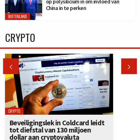
op polysilicium in om invloed van
China in te perken
BUITENLAND
CRYPTO


CRYPTO
Beveiligingslek in Coldcard leidt
tot diefstal van 130 miljoen
dollar aan cryptovaluta