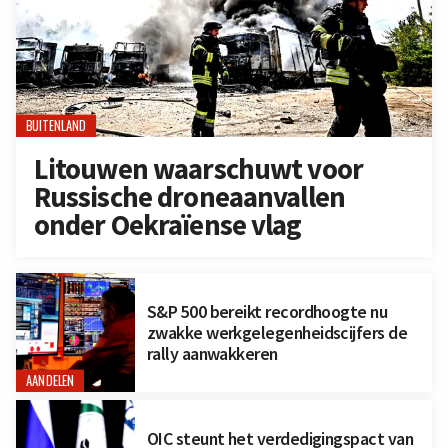
BUITENLAND
Litouwen waarschuwt voor
Russische droneaanvallen
onder Oekraïense vlag
S&P 500 bereikt recordhoogte nu
zwakke werkgelegenheidscijfers de
rally aanwakkeren
AANDELEN
OIC steunt het verdedigingspact van