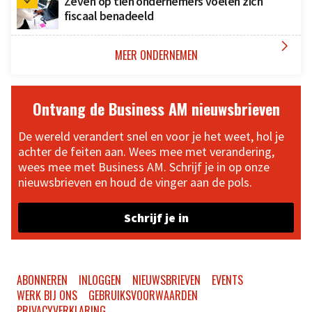
Zeven op tien ondernemers voelen zich
fiscaal benadeeld

MEER ONDERNEMEN
Ontvang de Business AM nieuwsbrieven
De wereld verandert snel en voor je het weet, hol je
achter de feiten aan. Wees mee met verandering,
wees mee met Business AM. Schrijf je in op onze
nieuwsbrieven en houd de vinger aan de pols.
Schrijf je in
ABONNEREN
INLOGGEN
NIEUWSBRIEVEN
EVENTS
WERK BIJ ONS
GEBRUIKSVOORWAARDEN
PRIVACYVERKLARING