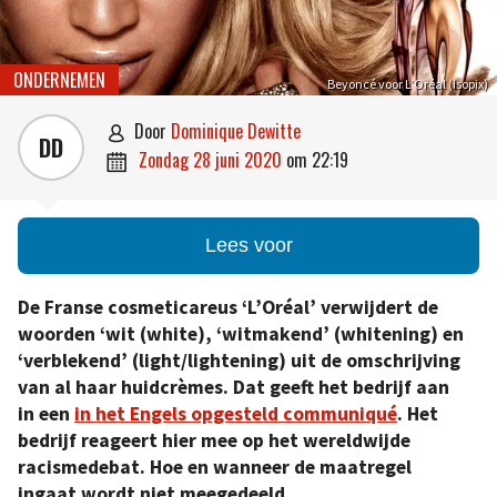
ONDERNEMEN
Beyoncé voor L’Oréal (Isopix)
door
Dominique Dewitte

DD
zondag 28 juni 2020
om
22:19

Lees voor
De Franse cosmeticareus ‘L’Oréal’ verwijdert de
woorden ‘wit (white), ‘witmakend’ (whitening) en
‘verblekend’ (light/lightening) uit de omschrijving
van al haar huidcrèmes. Dat geeft het bedrijf aan
in een
in het Engels opgesteld communiqué
. Het
bedrijf reageert hier mee op het wereldwijde
racismedebat. Hoe en wanneer de maatregel
ingaat wordt niet meegedeeld.