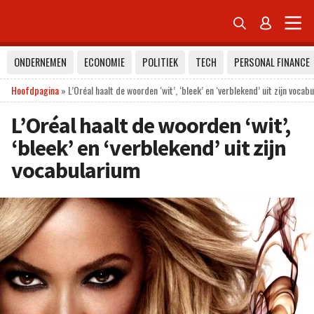


ONDERNEMEN
ECONOMIE
POLITIEK
TECH
PERSONAL FINANCE
Hoofdpagina
»
L’Oréal haalt de woorden ‘wit’, ‘bleek’ en ‘verblekend’ uit zijn vocab
L’Oréal haalt de woorden ‘wit’,
‘bleek’ en ‘verblekend’ uit zijn
vocabularium