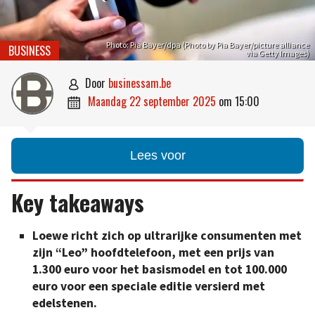
Photo: Pia Bayer/dpa (Photo by Pia Bayer/picture alliance
BUSINESS
via Getty Images)
door
businessam.be

maandag 22 september 2025
om
15:00

Lees voor
Key takeaways
Loewe richt zich op ultrarijke consumenten met
zijn “Leo” hoofdtelefoon, met een prijs van
1.300 euro voor het basismodel en tot 100.000
euro voor een speciale editie versierd met
edelstenen.