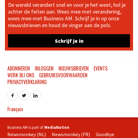
De wereld verandert snel en voor je het weet, hol je
achter de feiten aan. Wees mee met verandering,
wees mee met Business AM. Schrijf je in op onze
nieuwsbrieven en houd de vinger aan de pols.
Schrijf je in
ABONNEREN
INLOGGEN
NIEUWSBRIEVEN
EVENTS
WERK BIJ ONS
GEBRUIKSVOORWAARDEN
PRIVACYVERKLARING
Français
Business AM is part of
MediaNation
Newsmonkey (NL)
Newsmonkey (FR)
Goodbye