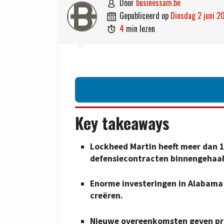
door
businessam.be

gepubliceerd op
dinsdag 2 juni 2

4
min lezen

Key takeaways
Lockheed Martin heeft meer dan 1 
defensiecontracten binnengehaal
Enorme investeringen in Alabama 
creëren.
Nieuwe overeenkomsten geven prio