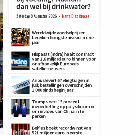
dan wel bij drinkwater?
Zaterdag 8 Augustus 2026
Marta Díaz Cruces
Wereldwijde voedselprijzen
bereiken hoogste niveau in drie
jaar
Hispasat (Indra) haalt contract
van 1,6 miljard euro binnen voor
onafhankelijk Europees
satellietnetwerk
Airbus levert 67 vliegtuigen in
juli; bestellingen overschrijden
1.000 sinds begin jaar
Trump voert 15 procent
invoerheffing op polysilicium in
om invloed van China in te
perken
n
Belfius boekt recordwinst van
521 miljoen euro in eerste