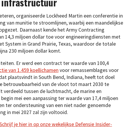
 infrastructuur
eteren, organiseerde Lockheed Martin een conferentie in
ing van munitie te stroomlijnen, waarbij een maandelijkse
opgezet. Daarnaast kende het Army Contracting
 14,3 miljoen dollar toe voor engineeringdiensten met
et System in Grand Prairie, Texas, waardoor de totale
ijna 230 miljoen dollar komt.
iteiten. Er werd een contract ter waarde van 100,4
tie van 1.459 koellichamen
voor remassemblages voor
at plaatsvindt in South Bend, Indiana, heeft tot doel
e betrouwbaarheid van de vloot tot maart 2030 te
dt verdeeld tussen de luchtmacht, de marine en
d begin mei een aanpassing ter waarde van 17,4 miljoen
ven ter ondersteuning van een niet nader genoemde
ng in mei 2027 zal zijn voltooid.
hrijf je hier in op onze wekelijkse Defensie Insider-