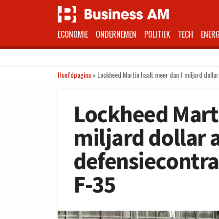
ECONOMIE
ONDERNEMEN
POLITIEK
TECH
ENERG
Hoofdpagina
»
Lockheed Martin haalt meer dan 1 miljard dolla
Lockheed Marti
miljard dollar 
defensiecontra
F-35