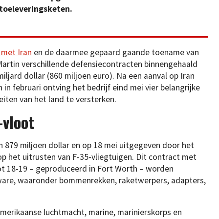
toeleveringsketen.
 met Iran
en de daarmee gepaard gaande toename van
Martin verschillende defensiecontracten binnengehaald
ljard dollar (860 miljoen euro). Na een aanval op Iran
in februari ontving het bedrijf eind mei vier belangrijke
iten van het land te versterken.
-vloot
879 miljoen dollar en op 18 mei uitgegeven door het
p het uitrusten van F-35-vliegtuigen. Dit contract met
 lot 18-19 – geproduceerd in Fort Worth – worden
ware, waaronder bommenrekken, raketwerpers, adapters,
Amerikaanse luchtmacht, marine, marinierskorps en