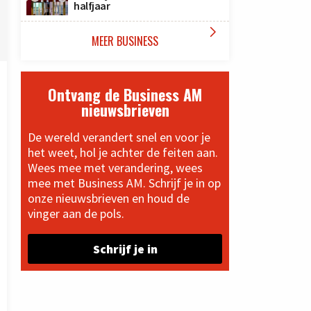
halfjaar

MEER BUSINESS
Ontvang de Business AM
nieuwsbrieven
De wereld verandert snel en voor je
het weet, hol je achter de feiten aan.
Wees mee met verandering, wees
mee met Business AM. Schrijf je in op
onze nieuwsbrieven en houd de
vinger aan de pols.
Schrijf je in