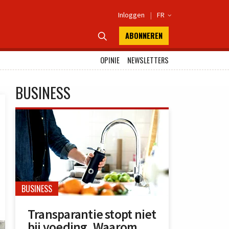
Inloggen
|
FR

ABONNEREN

OPINIE
NEWSLETTERS
BUSINESS
BUSINESS
Transparantie stopt niet
bij voeding. Waarom