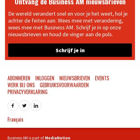
Ontvang de Business AM nieuwsbrieven
De wereld verandert snel en voor je het weet, hol je
achter de feiten aan. Wees mee met verandering,
wees mee met Business AM. Schrijf je in op onze
nieuwsbrieven en houd de vinger aan de pols.
Schrijf je in
ABONNEREN
INLOGGEN
NIEUWSBRIEVEN
EVENTS
WERK BIJ ONS
GEBRUIKSVOORWAARDEN
PRIVACYVERKLARING
Français
Business AM is part of
MediaNation