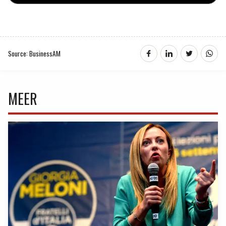
Source: BusinessAM
MEER