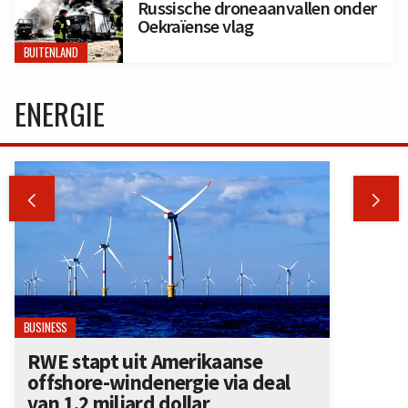
Russische droneaanvallen onder
Oekraïense vlag
BUITENLAND
ENERGIE


BUSINESS
RWE stapt uit Amerikaanse
offshore-windenergie via deal
van 1,2 miljard dollar