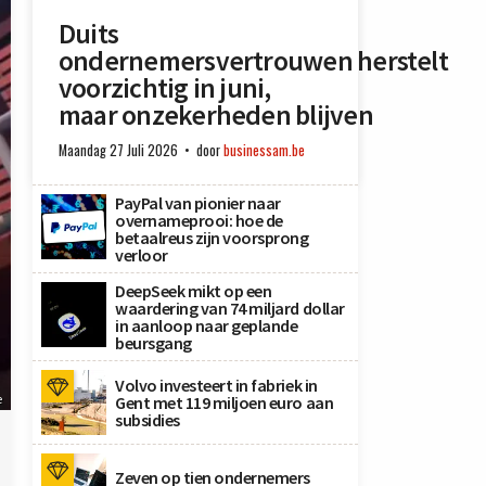
Duits
ondernemersvertrouwen herstelt
voorzichtig in juni,
maar onzekerheden blijven
Maandag 27 Juli 2026
door
businessam.be
PayPal van pionier naar
overnameprooi: hoe de
betaalreus zijn voorsprong
verloor
DeepSeek mikt op een
waardering van 74 miljard dollar
in aanloop naar geplande
beursgang
Volvo investeert in fabriek in
e
Gent met 119 miljoen euro aan
subsidies
Zeven op tien ondernemers