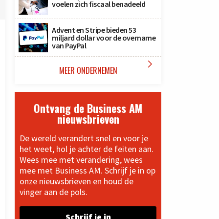
voelen zich fiscaal benadeeld
Advent en Stripe bieden 53
miljard dollar voor de overname
van PayPal

MEER ONDERNEMEN
Ontvang de Business AM
nieuwsbrieven
De wereld verandert snel en voor je
het weet, hol je achter de feiten aan.
Wees mee met verandering, wees
mee met Business AM. Schrijf je in op
onze nieuwsbrieven en houd de
vinger aan de pols.
Schrijf je in