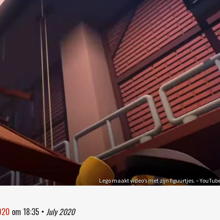
Lego maakt video’s met zijn figuurtjes. – YouTub
2020
om
18:35
•
July 2020