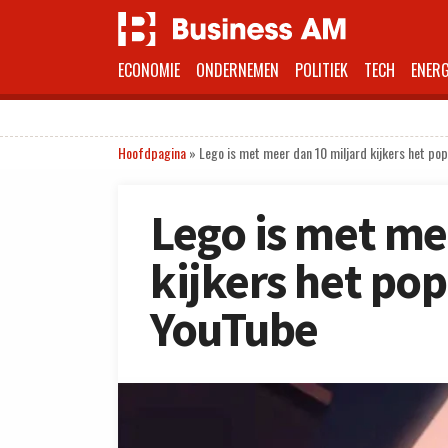
ECONOMIE
ONDERNEMEN
POLITIEK
TECH
ENERG
Hoofdpagina
»
Lego is met meer dan 10 miljard kijkers het po
Lego is met me
kijkers het po
YouTube