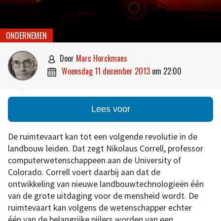
ONDERNEMEN
door
Marc Horckmans

woensdag 11 december 2013
om
22:00

Lees voor
De ruimtevaart kan tot een volgende revolutie in de
landbouw leiden. Dat zegt Nikolaus Correll, professor
computerwetenschappeen aan de University of
Colorado. Correll voert daarbij aan dat de
ontwikkeling van nieuwe landbouwtechnologieën één
van de grote uitdaging voor de mensheid wordt. De
ruimtevaart kan volgens de wetenschapper echter
één van de belangrijke pijlers worden van een