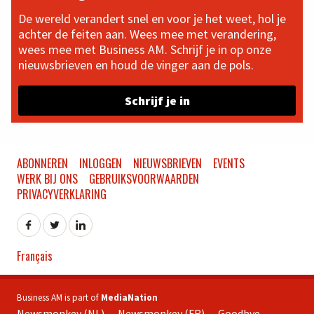
De wereld verandert snel en voor je het weet, hol je
achter de feiten aan. Wees mee met verandering,
wees mee met Business AM. Schrijf je in op onze
nieuwsbrieven en houd de vinger aan de pols.
Schrijf je in
ABONNEREN
INLOGGEN
NIEUWSBRIEVEN
EVENTS
WERK BIJ ONS
GEBRUIKSVOORWAARDEN
PRIVACYVERKLARING
Français
Business AM is part of
MediaNation
Newsmonkey (NL)
Newsmonkey (FR)
Goodbye