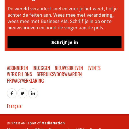
De wereld verandert snel en voor je het weet, hol je
achter de feiten aan. Wees mee met verandering,
wees mee met Business AM. Schrijf je in op onze
nieuwsbrieven en houd de vinger aan de pols.
Schrijf je in
ABONNEREN
INLOGGEN
NIEUWSBRIEVEN
EVENTS
WERK BIJ ONS
GEBRUIKSVOORWAARDEN
PRIVACYVERKLARING
Français
Business AM is part of
MediaNation