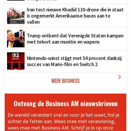
Iran test nieuwe Khadid 110-drone die in staat
is ongemerkt Amerikaanse bases aan te
vallen
Trump ontkent dat Verenigde Staten kampen
met tekort aan munitie en wapens
Nintendo-winst stijgt met 54 procent dankzij
succes van Mario-film en Switch 2

MEER BUSINESS
Ontvang de Business AM nieuwsbrieven
De wereld verandert snel en voor je het weet, hol je
achter de feiten aan. Wees mee met verandering,
wees mee met Business AM. Schrijf je in op onze