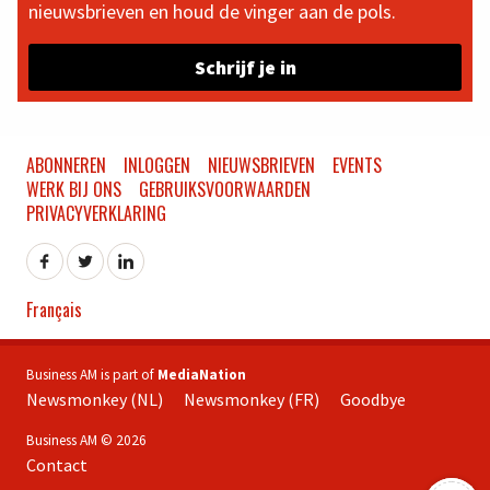
nieuwsbrieven en houd de vinger aan de pols.
Schrijf je in
ABONNEREN
INLOGGEN
NIEUWSBRIEVEN
EVENTS
WERK BIJ ONS
GEBRUIKSVOORWAARDEN
PRIVACYVERKLARING
Français
Business AM is part of
MediaNation
Newsmonkey (NL)
Newsmonkey (FR)
Goodbye
Business AM © 2026
Contact