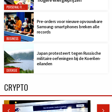
hogere energieprijzen
PERSONAL FINANCE
Pre-orders voor nieuwe opvouwbare
Samsung-smartphones breken alle
records
BUSINESS
Japan protesteert tegen Russische
militaire oefeningen bij de Koerilen-
eilanden
DEFENSIE
CRYPTO

