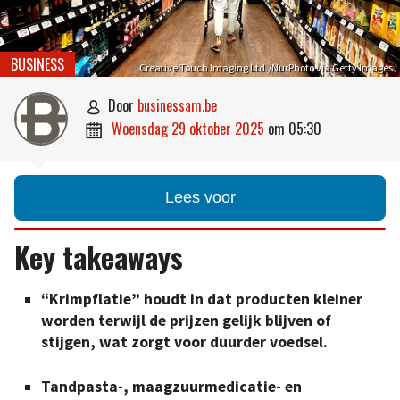
BUSINESS
Creative Touch Imaging Ltd./NurPhoto via Getty Images
door
businessam.be

woensdag 29 oktober 2025
om
05:30

Lees voor
Key takeaways
“Krimpflatie” houdt in dat producten kleiner
worden terwijl de prijzen gelijk blijven of
stijgen, wat zorgt voor duurder voedsel.
Tandpasta-, maagzuurmedicatie- en