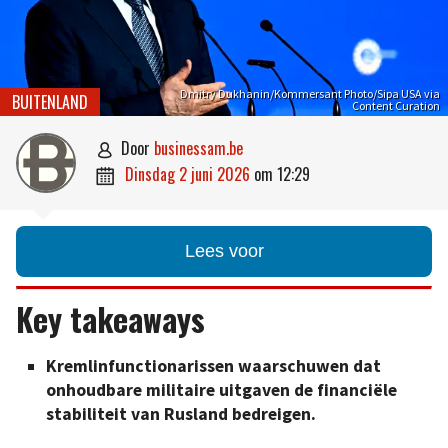
Dmitry Dukhanin/Kommersant Photo/Sipa USA via
BUITENLAND
Content Curation
door
businessam.be

dinsdag 2 juni 2026
om
12:29

Lees voor
Key takeaways
Kremlinfunctionarissen waarschuwen dat
onhoudbare militaire uitgaven de financiële
stabiliteit van Rusland bedreigen.