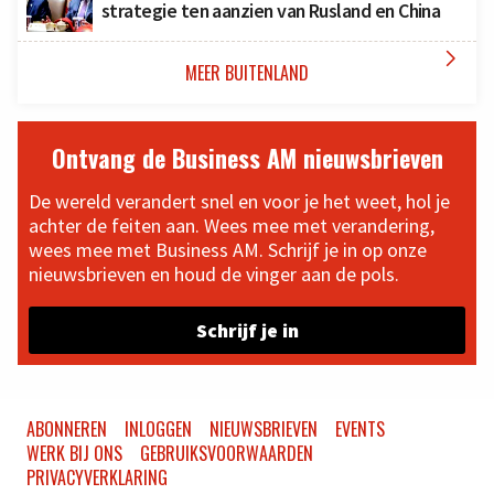
strategie ten aanzien van Rusland en China

MEER BUITENLAND
Ontvang de Business AM nieuwsbrieven
De wereld verandert snel en voor je het weet, hol je
achter de feiten aan. Wees mee met verandering,
wees mee met Business AM. Schrijf je in op onze
nieuwsbrieven en houd de vinger aan de pols.
Schrijf je in
ABONNEREN
INLOGGEN
NIEUWSBRIEVEN
EVENTS
WERK BIJ ONS
GEBRUIKSVOORWAARDEN
PRIVACYVERKLARING