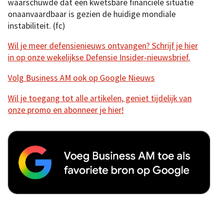
waarschuwde dat een kwetsbare financiële situatie
onaanvaardbaar is gezien de huidige mondiale
instabiliteit. (fc)
Wil je meer defensienieuws ontvangen? Schrijf je hier
in op onze wekelijkse Defensie Insider-nieuwsbrief.
Volg Business AM ook op Google Nieuws
Wil je toegang tot alle artikelen, geniet tijdelijk van
onze promo en abonneer je hier!