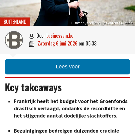
BUITENLAND
L.Urman / Starface via Content Curation
door
businessam.be

zaterdag 6 juni 2026
om
05:33

Lees voor
Key takeaways
Frankrijk heeft het budget voor het Groenfonds
drastisch verlaagd, ondanks de recordhitte en
het stijgende aantal dodelijke slachtoffers.
Bezuinigingen bedreigen duizenden cruciale