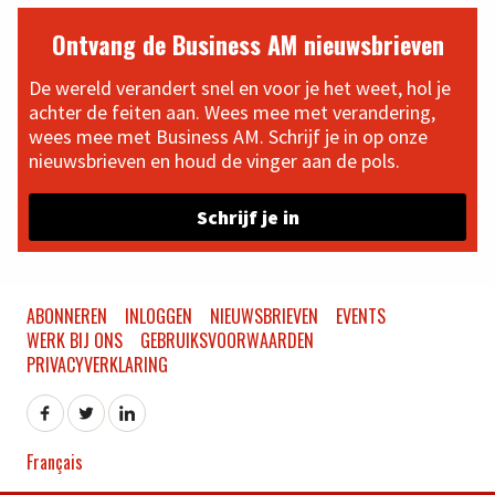
Ontvang de Business AM nieuwsbrieven
De wereld verandert snel en voor je het weet, hol je
achter de feiten aan. Wees mee met verandering,
wees mee met Business AM. Schrijf je in op onze
nieuwsbrieven en houd de vinger aan de pols.
Schrijf je in
ABONNEREN
INLOGGEN
NIEUWSBRIEVEN
EVENTS
WERK BIJ ONS
GEBRUIKSVOORWAARDEN
PRIVACYVERKLARING
Français