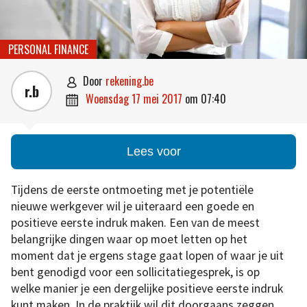
PERSONAL FINANCE
door
rekening.be

r.b
woensdag 17 mei 2017
om
07:40

Lees voor
Tijdens de eerste ontmoeting met je potentiële
nieuwe werkgever wil je uiteraard een goede en
positieve eerste indruk maken. Een van de meest
belangrijke dingen waar op moet letten op het
moment dat je ergens stage gaat lopen of waar je uit
bent genodigd voor een sollicitatiegesprek, is op
welke manier je een dergelijke positieve eerste indruk
kunt maken. In de praktijk wil dit doorgaans zeggen