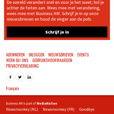
De wereld verandert snel en voor je het weet, hol je
achter de feiten aan. Wees mee met verandering,
wees mee met Business AM. Schrijf je in op onze
nieuwsbrieven en houd de vinger aan de pols.
Schrijf je in
ABONNEREN
INLOGGEN
NIEUWSBRIEVEN
EVENTS
WERK BIJ ONS
GEBRUIKSVOORWAARDEN
PRIVACYVERKLARING
Français
Business AM is part of
MediaNation
Newsmonkey (NL)
Newsmonkey (FR)
Goodbye