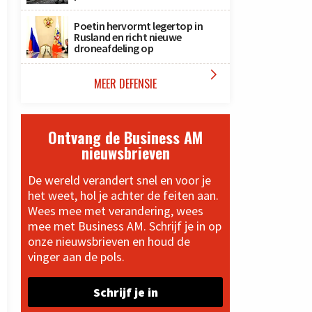
Poetin hervormt legertop in
Rusland en richt nieuwe
droneafdeling op

MEER DEFENSIE
Ontvang de Business AM
nieuwsbrieven
De wereld verandert snel en voor je
het weet, hol je achter de feiten aan.
Wees mee met verandering, wees
mee met Business AM. Schrijf je in op
onze nieuwsbrieven en houd de
vinger aan de pols.
Schrijf je in