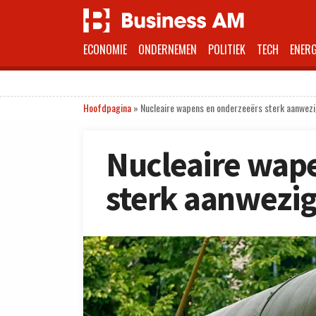
ECONOMIE
ONDERNEMEN
POLITIEK
TECH
ENERG
Hoofdpagina
»
Nucleaire wapens en onderzeeërs sterk aanwezi
Nucleaire wap
sterk aanwezig