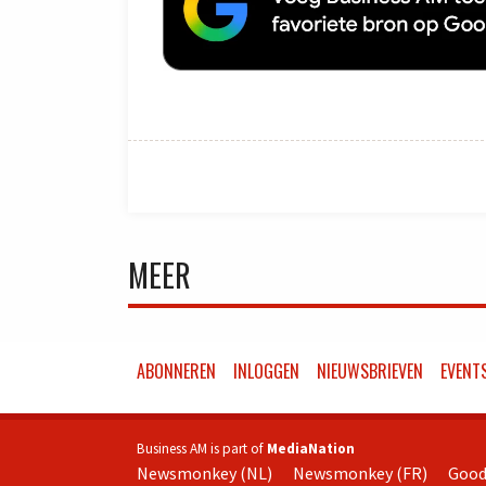
MEER
ABONNEREN
INLOGGEN
NIEUWSBRIEVEN
EVENT
Business AM is part of
MediaNation
Newsmonkey (NL)
Newsmonkey (FR)
Good