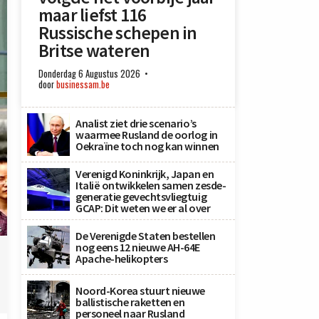
maar liefst 116
Russische schepen in
Britse wateren
Donderdag 6 Augustus 2026
door
businessam.be
Analist ziet drie scenario’s
waarmee Rusland de oorlog in
Oekraïne toch nog kan winnen
Verenigd Koninkrijk, Japan en
Italië ontwikkelen samen zesde-
generatie gevechtsvliegtuig
GCAP: Dit weten we er al over
s
De Verenigde Staten bestellen
nog eens 12 nieuwe AH-64E
Apache-helikopters
Noord-Korea stuurt nieuwe
ballistische raketten en
personeel naar Rusland