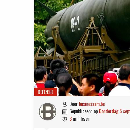
DEFENSIE
door
businessam.be

gepubliceerd op
donderdag 5 se

3
min lezen
