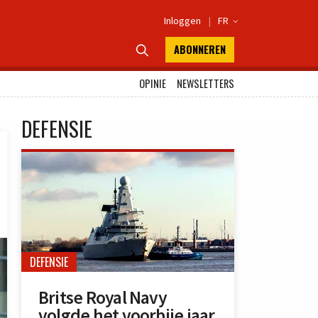
Inloggen
|
FR

ABONNEREN

OPINIE
NEWSLETTERS
DEFENSIE
DEFENSIE
Britse Royal Navy
volgde het voorbije jaar