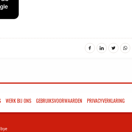
S
WERK BIJ ONS
GEBRUIKSVOORWAARDEN
PRIVACYVERKLARING
bye