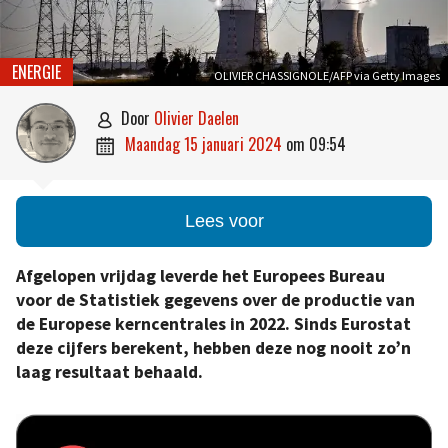
ENERGIE
OLIVIER CHASSIGNOLE/AFP via Getty Images
door
Olivier Daelen

maandag 15 januari 2024
om
09:54

Lees voor
Afgelopen vrijdag leverde het Europees Bureau
voor de Statistiek gegevens over de productie van
de Europese kerncentrales in 2022. Sinds Eurostat
deze cijfers berekent, hebben deze nog nooit zo’n
laag resultaat behaald.