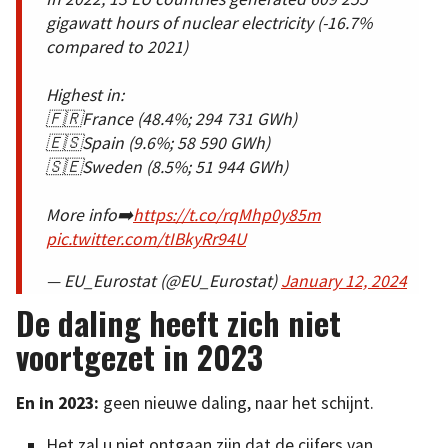
gigawatt hours of nuclear electricity (-16.7%
compared to 2021)
Highest in:
🇫🇷France (48.4%; 294 731 GWh)
🇪🇸Spain (9.6%; 58 590 GWh)
🇸🇪Sweden (8.5%; 51 944 GWh)
More info➡️
https://t.co/rqMhp0y85m
pic.twitter.com/tIBkyRr94U
— EU_Eurostat (@EU_Eurostat)
January 12, 2024
De daling heeft zich niet
voortgezet in 2023
En in 2023:
geen nieuwe daling, naar het schijnt.
Het zal u niet ontgaan zijn dat de cijfers van