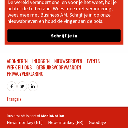
De wereld verandert snel en voor je het weet, hol je
achter de feiten aan. Wees mee met verandering,
wees mee met Business AM. Schrijf je in op onze
nieuwsbrieven en houd de vinger aan de pols.
Schrijf je in
ABONNEREN
INLOGGEN
NIEUWSBRIEVEN
EVENTS
WERK BIJ ONS
GEBRUIKSVOORWAARDEN
PRIVACYVERKLARING
Français
Business AM is part of
MediaNation
Newsmonkey (NL)
Newsmonkey (FR)
Goodbye