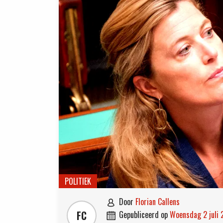
POLITIEK
door
Florian Callens

FC
gepubliceerd op
woensdag 2 juli
