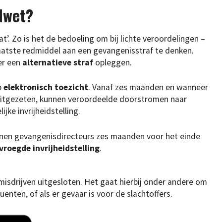
dwet?
t’. Zo is het de bedoeling om bij lichte veroordelingen –
 laatste redmiddel aan een gevangenisstraf te denken.
er een
alternatieve straf
opleggen.
p
elektronisch toezicht
. Vanaf zes maanden en wanneer
uitgezeten, kunnen veroordeelde doorstromen naar
jke invrijheidstelling.
kunnen gevangenisdirecteurs zes maanden voor het einde
vroegde invrijheidstelling
.
 misdrijven uitgesloten. Het gaat hierbij onder andere om
enten, of als er gevaar is voor de slachtoffers.