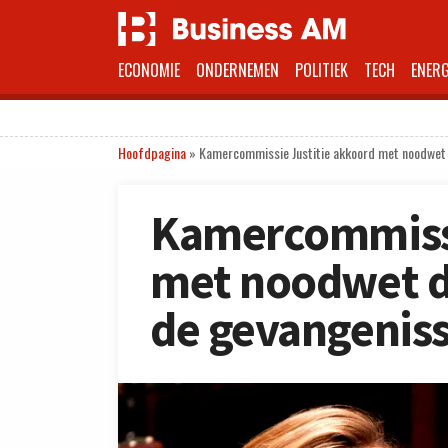
ECONOMIE
ONDERNEMEN
POLITIEK
TECH
ENERG
Hoofdpagina
»
Kamercommissie Justitie akkoord met noodwet 
Kamercommissi
met noodwet d
de gevangenis