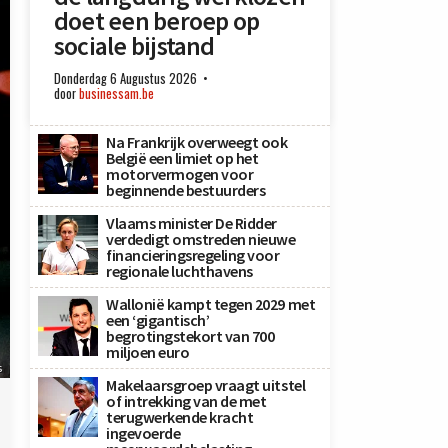
doet een beroep op
sociale bijstand
Donderdag 6 Augustus 2026
door
businessam.be
Na Frankrijk overweegt ook
België een limiet op het
motorvermogen voor
beginnende bestuurders
Vlaams minister De Ridder
verdedigt omstreden nieuwe
financieringsregeling voor
regionale luchthavens
Wallonië kampt tegen 2029 met
een ‘gigantisch’
begrotingstekort van 700
miljoen euro
s
Makelaarsgroep vraagt uitstel
of intrekking van de met
terugwerkende kracht
ingevoerde