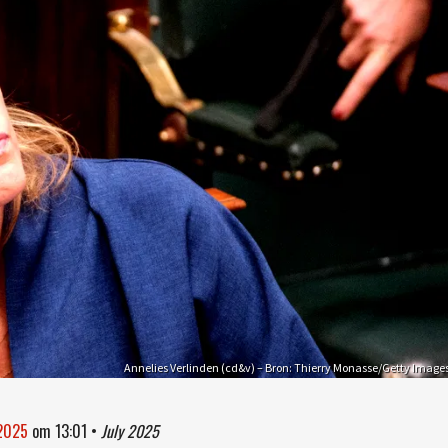
Annelies Verlinden (cd&v) – Bron: Thierry Monasse/Getty Image
 2025
om
13:01
•
July 2025