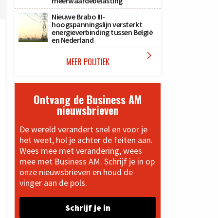
meerwaardebelasting
Nieuwe Brabo III-
hoogspanningslijn versterkt
energieverbinding tussen België
en Nederland

MEER POLITIEK
Ontvang de Business AM
nieuwsbrieven
De wereld verandert snel en voor je
het weet, hol je achter de feiten aan.
Wees mee met verandering, wees
mee met Business AM. Schrijf je in op
onze nieuwsbrieven en houd de
vinger aan de pols.
Schrijf je in