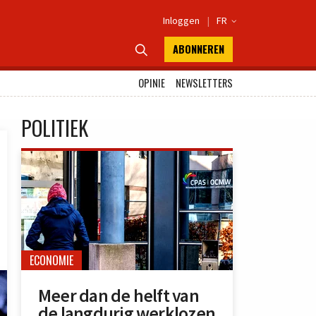
Inloggen
|
FR

ABONNEREN

OPINIE
NEWSLETTERS
POLITIEK
ECONOMIE
Meer dan de helft van
de langdurig werklozen