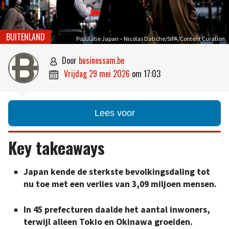
BUITENLAND
Populatie Japan – Nicolas Datiche/SIPA/Content Curation
door
businessam.be

vrijdag 29 mei 2026
om
17:03

Lees voor
Key takeaways
Japan kende de sterkste bevolkingsdaling tot
nu toe met een verlies van 3,09 miljoen mensen.
In 45 prefecturen daalde het aantal inwoners,
terwijl alleen Tokio en Okinawa groeiden.