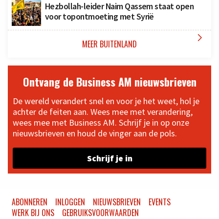
Hezbollah-leider Naim Qassem staat open
voor topontmoeting met Syrië

MEER BUITENLAND
Ontvang de Business AM nieuwsbrieven
De wereld verandert snel en voor je het weet, hol je
achter de feiten aan. Wees mee met verandering,
wees mee met Business AM. Schrijf je in op onze
nieuwsbrieven en houd de vinger aan de pols.
Schrijf je in
ABONNEREN
INLOGGEN
NIEUWSBRIEVEN
EVENTS
WERK BIJ ONS
GEBRUIKSVOORWAARDEN