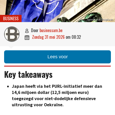
BUSINESS
Jannik via Unsplash
door
businessam.be

zondag 31 mei 2026
om
08:32

Lees voor
Key takeaways
Japan heeft via het PURL-initiatief meer dan
14,6 miljoen dollar (12,5 miljoen euro)
toegezegd voor niet-dodelijke defensieve
uitrusting voor Oekraïne.