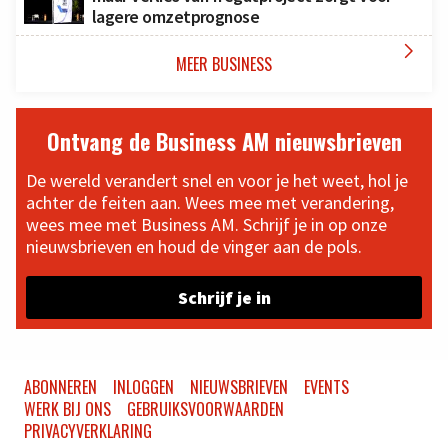
lagere omzetprognose

MEER BUSINESS
Ontvang de Business AM nieuwsbrieven
De wereld verandert snel en voor je het weet, hol je
achter de feiten aan. Wees mee met verandering,
wees mee met Business AM. Schrijf je in op onze
nieuwsbrieven en houd de vinger aan de pols.
Schrijf je in
ABONNEREN
INLOGGEN
NIEUWSBRIEVEN
EVENTS
WERK BIJ ONS
GEBRUIKSVOORWAARDEN
PRIVACYVERKLARING