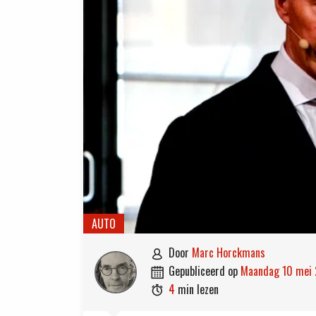
AUTO
door
Marc Horckmans

gepubliceerd op
maandag 10 mei

4
min lezen
