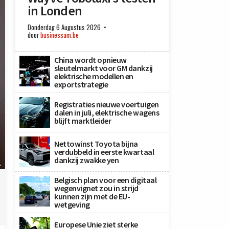
in Londen
Donderdag 6 Augustus 2026
door
businessam.be
China wordt opnieuw
sleutelmarkt voor GM dankzij
elektrische modellen en
exportstrategie
Registraties nieuwe voertuigen
dalen in juli, elektrische wagens
blijft marktleider
Nettowinst Toyota bijna
verdubbeld in eerste kwartaal
dankzij zwakke yen
A
Belgisch plan voor een digitaal
wegenvignet zou in strijd
kunnen zijn met de EU-
wetgeving
Europese Unie ziet sterke