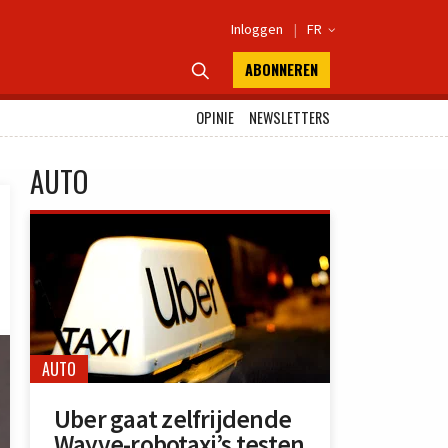
Inloggen
|
FR

ABONNEREN

OPINIE
NEWSLETTERS
AUTO
AUTO
Uber gaat zelfrijdende
Wayve-robotaxi’s testen