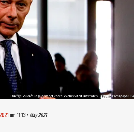
Thierry Bolloré: Jaguar moet vooral exclusiviteit uitstralen. – Pacific Press/Sipa US
 2021
om
11:13
•
May 2021