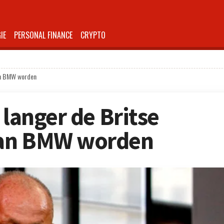
IE
PERSONAL FINANCE
CRYPTO
van BMW worden
 langer de Britse
van BMW worden