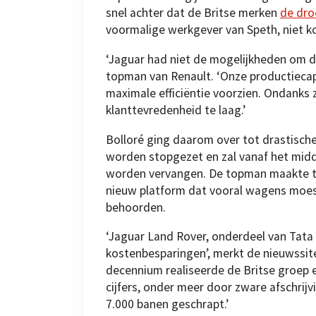
snel achter dat de Britse merken
de dro
voormalige werkgever van Speth, niet 
‘Jaguar had niet de mogelijkheden om di
topman van Renault. ‘Onze productiecapa
maximale efficiëntie voorzien. Ondanks z
klanttevredenheid te laag.’
Bolloré ging daarom over tot drastisch
worden stopgezet en zal vanaf het mid
worden vervangen. De topman maakte te
nieuw platform dat vooral wagens moest
behoorden.
‘Jaguar Land Rover, onderdeel van Tata 
kostenbesparingen’, merkt de nieuwssi
decennium realiseerde de Britse groep e
cijfers, onder meer door zware afschrij
7.000 banen geschrapt.’