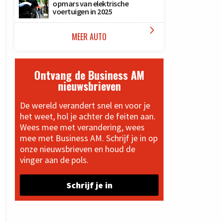
opmars van elektrische
voertuigen in 2025

MEER AUTO
Ontvang de Business AM
nieuwsbrieven
De wereld verandert snel en voor je
het weet, hol je achter de feiten aan.
Wees mee met verandering, wees
mee met Business AM. Schrijf je in op
onze nieuwsbrieven en houd de
vinger aan de pols.
Schrijf je in