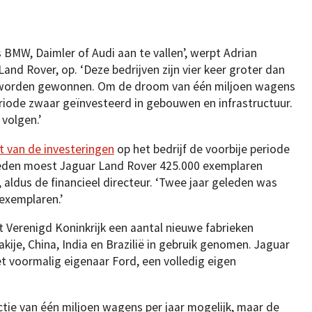
 BMW, Daimler of Audi aan te vallen’, werpt Adrian
Land Rover, op. ‘Deze bedrijven zijn vier keer groter dan
it worden gewonnen. Om de droom van één miljoen wagens
periode zwaar geïnvesteerd in gebouwen en infrastructuur.
 volgen.’
t van de investeringen
op het bedrijf de voorbije periode
eleden moest Jaguar Land Rover 425.000 exemplaren
 aldus de financieel directeur. ‘Twee jaar geleden was
 exemplaren.’
et Verenigd Koninkrijk een aantal nieuwe fabrieken
ije, China, India en Brazilië in gebruik genomen. Jaguar
 voormalig eigenaar Ford, een volledig eigen
tie van één miljoen wagens per jaar mogelijk, maar de