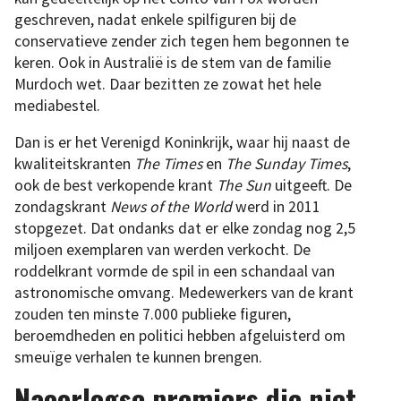
geschreven, nadat enkele spilfiguren bij de
conservatieve zender zich tegen hem begonnen te
keren. Ook in Australië is de stem van de familie
Murdoch wet. Daar bezitten ze zowat het hele
mediabestel.
Dan is er het Verenigd Koninkrijk, waar hij naast de
kwaliteitskranten
The Times
en
The Sunday Times
,
ook de best verkopende krant
The Sun
uitgeeft. De
zondagskrant
News of the World
werd in 2011
stopgezet. Dat ondanks dat er elke zondag nog 2,5
miljoen exemplaren van werden verkocht. De
roddelkrant vormde de spil in een schandaal van
astronomische omvang. Medewerkers van de krant
zouden ten minste 7.000 publieke figuren,
beroemdheden en politici hebben afgeluisterd om
smeuïge verhalen te kunnen brengen.
Naoorlogse premiers die niet