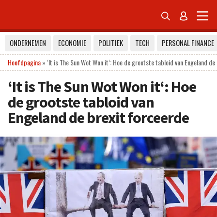


ONDERNEMEN
ECONOMIE
POLITIEK
TECH
PERSONAL FINANCE
Hoofdpagina
»
‘It is The Sun Wot Won it‘: Hoe de grootste tabloid van Engeland de
‘It is The Sun Wot Won it‘: Hoe
de grootste tabloid van
Engeland de brexit forceerde