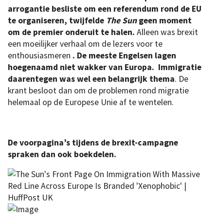
In
arrogantie besliste om een referendum rond de EU
de
aanloop
te organiseren, twijfelde
The Sun
geen moment
naar
het
om de premier onderuit te halen.
Alleen was brexit
EU-
referendum
een moeilijker verhaal om de lezers voor te
veranderde
de
enthousiasmeren
. De meeste Engelsen lagen
perceptie
over
hoegenaamd niet wakker van Europa. Immigratie
Europa
in
daarentegen was wel een belangrijk thema
. De
Engeland
volledig
krant besloot dan om de problemen rond migratie
onder
impuls
helemaal op de Europese Unie af te wentelen.
tabloids
als
The
Sun
.
De voorpagina’s tijdens de brexit-campagne
spraken dan ook boekdelen.