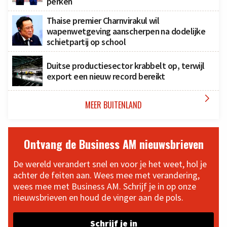
perken
Thaise premier Charnvirakul wil
wapenwetgeving aanscherpen na dodelijke
schietpartij op school
Duitse productiesector krabbelt op, terwijl
export een nieuw record bereikt

MEER BUITENLAND
Ontvang de Business AM nieuwsbrieven
De wereld verandert snel en voor je het weet, hol je
achter de feiten aan. Wees mee met verandering,
wees mee met Business AM. Schrijf je in op onze
nieuwsbrieven en houd de vinger aan de pols.
Schrijf je in