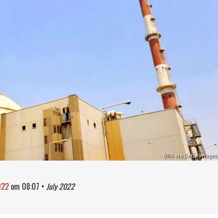
(IIPA via Getty Images
2022
om
08:07
•
July 2022