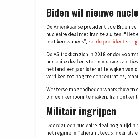
Biden wil nieuwe nucle
De Amerikaanse president Joe Biden ver
nucleaire deal met Iran te sluiten. “Het 
met kernwapens”,
zei de president vori
De VS trokken zich in 2018 onder voorm
nucleaire deal en stelde nieuwe sancties
het land een jaar later af te wijken van
verrijken tot hogere concentraties, ma
Westerse mogendheden waarschuwen onde
om een kernbom te maken. Iran ontkent 
Militair ingrijpen
Doordat een nucleaire deal nog altijd ni
het regime in Teheran steeds meer als e