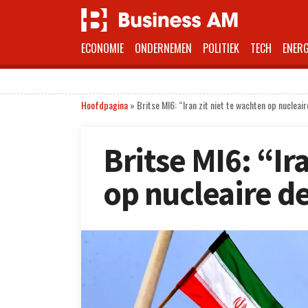
ECONOMIE
ONDERNEMEN
POLITIEK
TECH
ENERG
Hoofdpagina
»
Britse MI6: “Iran zit niet te wachten op nucleair
Britse MI6: “Ir
op nucleaire d