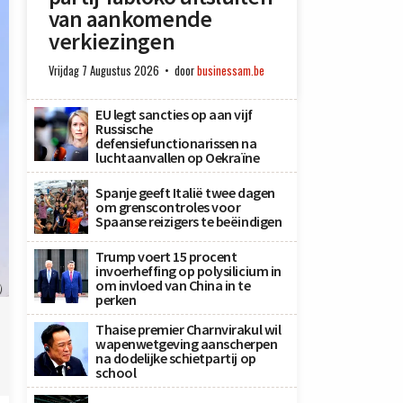
van aankomende
verkiezingen
Vrijdag 7 Augustus 2026
door
businessam.be
EU legt sancties op aan vijf
Russische
defensiefunctionarissen na
luchtaanvallen op Oekraïne
Spanje geeft Italië twee dagen
om grenscontroles voor
Spaanse reizigers te beëindigen
Trump voert 15 procent
invoerheffing op polysilicium in
om invloed van China in te
)
perken
Thaise premier Charnvirakul wil
wapenwetgeving aanscherpen
na dodelijke schietpartij op
school