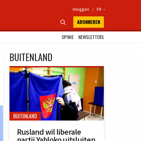
Inloggen
|
FR

ABONNEREN

OPINIE
NEWSLETTERS
BUITENLAND
BUITENLAND
Rusland wil liberale
partij Yabloko uitsluiten