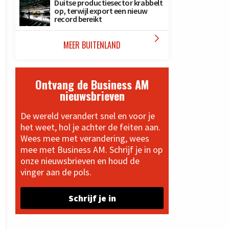
Duitse productiesector krabbelt
op, terwijl export een nieuw
record bereikt

MEER BUITENLAND
Ontvang de Business AM
nieuwsbrieven
De wereld verandert snel en voor je
het weet, hol je achter de feiten aan.
Wees mee met verandering, wees
mee met Business AM. Schrijf je in op
onze nieuwsbrieven en houd de
vinger aan de pols.
Schrijf je in