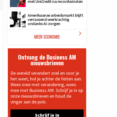
met UniCredit na recordwinsten
Amerikaanse arbeidsmarkt blijft
verrassend veerkrachtig
ondanks AI-zorgen

MEER ECONOMIE
Ontvang de Business AM
nieuwsbrieven
De wereld verandert snel en voor je
het weet, hol je achter de feiten aan.
Wees mee met verandering, wees
mee met Business AM. Schrijf je in op
onze nieuwsbrieven en houd de
vinger aan de pols.
Schrijf je in