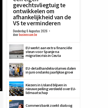
gevechtsvliegtuig te
ontwikkelen om
afhankelijkheid van de
VS te verminderen
Donderdag 6 Augustus 2026
door
businessam.be
EU werkt aan extra financiële
steun voor Spanje na
migratiecrisis in Ceuta
EU-detailhandelsvolumes dalen
in juni ondanks jaarlijkse groei
Kiezers in IJsland blijven in
nieuwe peiling verdeeld over EU-
s
lidmaatschap
Commerzbank zoekt dialoog