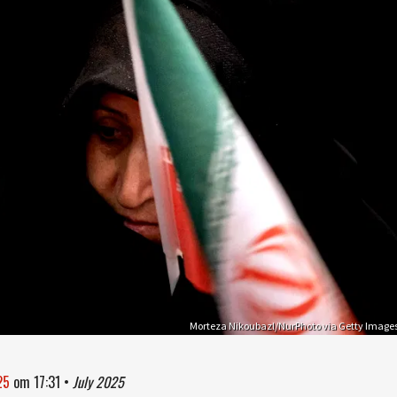
Morteza Nikoubazl/NurPhoto via Getty Image
25
om
17:31
•
July 2025