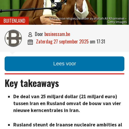
De Iraanse religieuze leider ayatollah Ali Khamenei –
BUITENLAND
Getty Images
door
businessam.be

zaterdag 27 september 2025
om
17:31

Lees voor
Key takeaways
De deal van 25 miljard dollar (21 miljard euro)
tussen Iran en Rusland omvat de bouw van vier
nieuwe kerncentrales in Iran.
Rusland steunt de Iraanse nucleaire ambities al