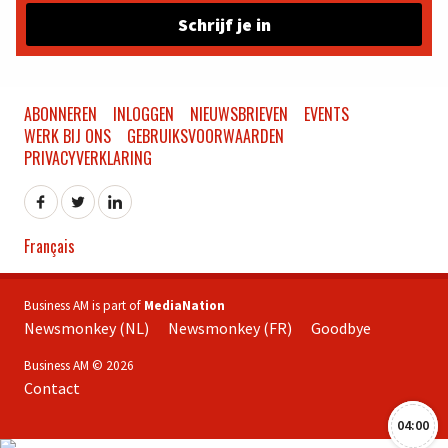
Schrijf je in
ABONNEREN
INLOGGEN
NIEUWSBRIEVEN
EVENTS
WERK BIJ ONS
GEBRUIKSVOORWAARDEN
PRIVACYVERKLARING
Français
Business AM is part of
MediaNation
Newsmonkey (NL)
Newsmonkey (FR)
Goodbye
Business AM © 2026
Contact
04:00