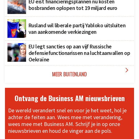
EU eist financieringsplannen nu kosten
bosbranden oplopen tot 19 miljard euro
Rusland wil liberale partij Yabloko uitsluiten
van aankomende verkiezingen
EU legt sancties op aan vijf Russische
defensiefunctionarissen na luchtaanvallen op
Oekraïne

MEER BUITENLAND
Ontvang de Business AM nieuwsbrieven
De wereld verandert snel en voor je het weet, hol je
achter de feiten aan. Wees mee met verandering,
wees mee met Business AM. Schrijf je in op onze
nieuwsbrieven en houd de vinger aan de pols.