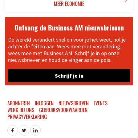
MEER ECONOMIE
Ontvang de Business AM nieuwsbrieven
De wereld verandert snel en voor je het weet, hol je
achter de feiten aan. Wees mee met verandering,
wees mee met Business AM. Schrijf je in op onze
nieuwsbrieven en houd de vinger aan de pols.
Schrijf je in
ABONNEREN
INLOGGEN
NIEUWSBRIEVEN
EVENTS
WERK BIJ ONS
GEBRUIKSVOORWAARDEN
PRIVACYVERKLARING