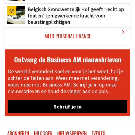
Belgisch Grondwettelijk Hof geeft ‘recht op
fouten’ terugwerkende kracht voor
belastingplichtigen

MEER PERSONAL FINANCE
Ontvang de Business AM nieuwsbrieven
De wereld verandert snel en voor je het weet, hol je
achter de feiten aan. Wees mee met verandering,
wees mee met Business AM. Schrijf je in op onze
nieuwsbrieven en houd de vinger aan de pols.
Schrijf je in
ABONNEREN
INLOGGEN
NIEUWSBRIEVEN
EVENTS