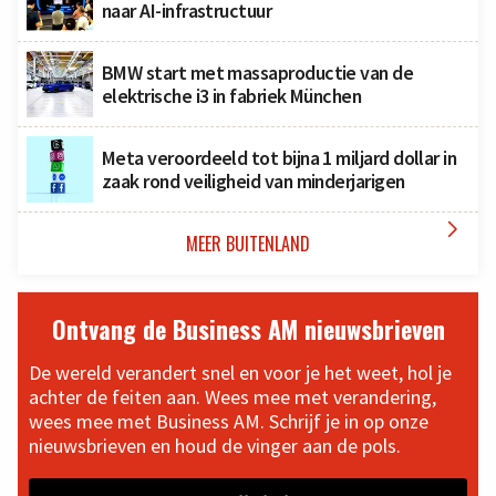
naar AI-infrastructuur
BMW start met massaproductie van de
elektrische i3 in fabriek München
Meta veroordeeld tot bijna 1 miljard dollar in
zaak rond veiligheid van minderjarigen

MEER BUITENLAND
Ontvang de Business AM nieuwsbrieven
De wereld verandert snel en voor je het weet, hol je
achter de feiten aan. Wees mee met verandering,
wees mee met Business AM. Schrijf je in op onze
nieuwsbrieven en houd de vinger aan de pols.