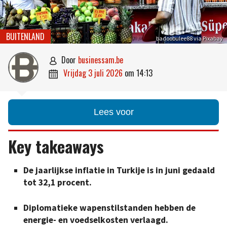
BUITENLAND
badoobulee88 via Pixabay
door
businessam.be

vrijdag 3 juli 2026
om
14:13

Lees voor
Key takeaways
De jaarlijkse inflatie in Turkije is in juni gedaald
tot 32,1 procent.
Diplomatieke wapenstilstanden hebben de
energie- en voedselkosten verlaagd.