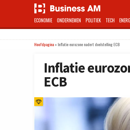
ECONOMIE
ONDERNEMEN
POLITIEK
TECH
ENERG
Hoofdpagina
»
Inflatie eurozone nadert doelstelling ECB
Inflatie eurozo
ECB