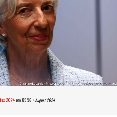
Christine Lagarde – Photographer: Alex Kraus/Bloomberg via Getty Image
stus 2024
om
09:56
•
August 2024