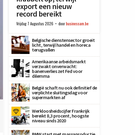
export een nieuw
record bereikt
Vrijdag 7 Augustus 2026
door
businessam.be
Belgische dienstensector groeit
licht, terwijl handel en horeca
terugvallen
Amerikaanse arbeidsmarkt
verzwakt onverwacht:
banenverlies zet Fed voor
dilemma
België schaft nu ook definitief de
verplichte sluitingsdag voor
s
supermarkten af
Werkloosheidscijfer Frankrijk
bereikt 8,3 procent, hoogste
niveau sinds 2020
BMW start met massaproductie