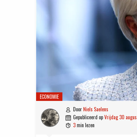
ECONOMIE
door
Niels Saelens

gepubliceerd op
vrijdag 30 augu

3
min lezen
