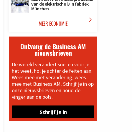
van de elektrische i3 in fabriek
München

MEER ECONOMIE
Ontvang de Business AM
nieuwsbrieven
De wereld verandert snel en voor je
het weet, hol je achter de feiten aan.
Wees mee met verandering, wees
mee met Business AM. Schrijf je in op
onze nieuwsbrieven en houd de
vinger aan de pols.
Schrijf je in