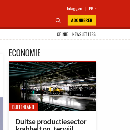
Inloggen
|
FR

ABONNEREN

OPINIE
NEWSLETTERS
ECONOMIE
BUITENLAND
Duitse productiesector
krabbelt op, terwijl