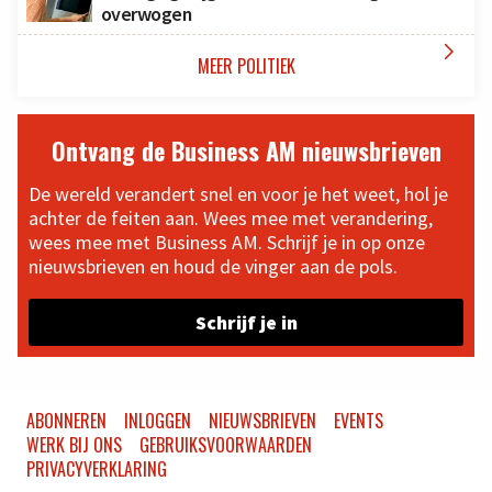
overwogen

MEER POLITIEK
Ontvang de Business AM nieuwsbrieven
De wereld verandert snel en voor je het weet, hol je
achter de feiten aan. Wees mee met verandering,
wees mee met Business AM. Schrijf je in op onze
nieuwsbrieven en houd de vinger aan de pols.
Schrijf je in
ABONNEREN
INLOGGEN
NIEUWSBRIEVEN
EVENTS
WERK BIJ ONS
GEBRUIKSVOORWAARDEN
PRIVACYVERKLARING