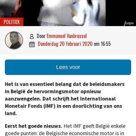
POLITIEK
Isopix
door
Emmanuel Vanbrussel

donderdag 20 februari 2020
om
16:55

Lees voor
Het is van essentieel belang dat de beleidsmakers
in België de hervormingsmotor opnieuw
aanzwengelen. Dat schrijft het Internationaal
Monetair Fonds (IMF) in een doorlichting van ons
land.
Eerst het goede nieuws.
Het IMF geeft België enkele
goede punten: de Belgische economische motor is in