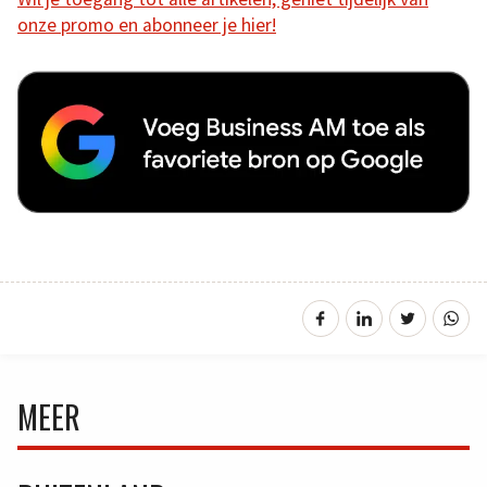
onze promo en abonneer je hier!
MEER