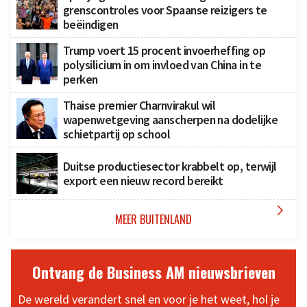
grenscontroles voor Spaanse reizigers te
beëindigen
Trump voert 15 procent invoerheffing op
polysilicium in om invloed van China in te
perken
Thaise premier Charnvirakul wil
wapenwetgeving aanscherpen na dodelijke
schietpartij op school
Duitse productiesector krabbelt op, terwijl
export een nieuw record bereikt

MEER BUITENLAND
Ontvang de Business AM nieuwsbrieven
De wereld verandert snel en voor je het weet, hol je