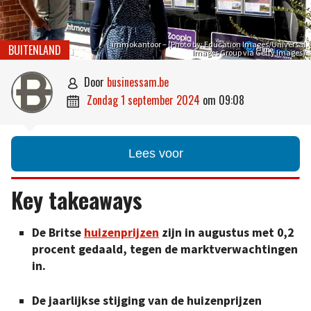
immokantoor – (Photo by: Education Images/Universal
BUITENLAND
Images Group via Getty Images)
door
businessam.be

zondag 1 september 2024
om
09:08

Lees voor
Key takeaways
De Britse
huizenprijzen
zijn in augustus met 0,2
procent gedaald, tegen de marktverwachtingen
in.
De jaarlijkse stijging van de huizenprijzen