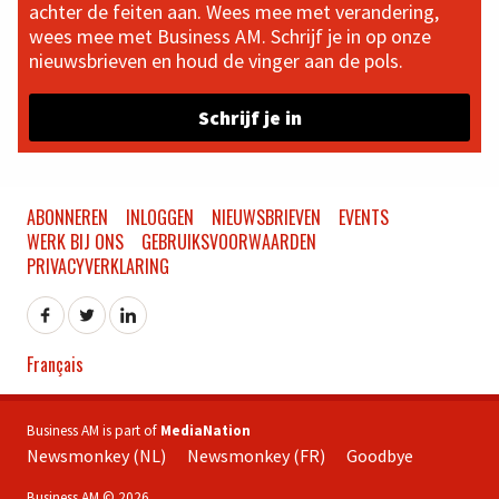
achter de feiten aan. Wees mee met verandering,
wees mee met Business AM. Schrijf je in op onze
nieuwsbrieven en houd de vinger aan de pols.
Schrijf je in
ABONNEREN
INLOGGEN
NIEUWSBRIEVEN
EVENTS
WERK BIJ ONS
GEBRUIKSVOORWAARDEN
PRIVACYVERKLARING
Français
Business AM is part of
MediaNation
Newsmonkey (NL)
Newsmonkey (FR)
Goodbye
Business AM © 2026