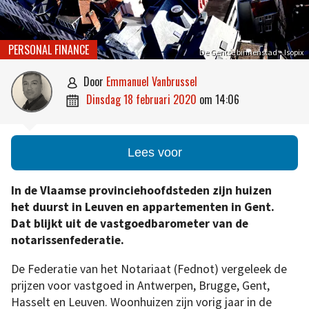
PERSONAL FINANCE
De Gentse binnenstad – Isopix
door
Emmanuel Vanbrussel

dinsdag 18 februari 2020
om
14:06

Lees voor
In de Vlaamse provinciehoofdsteden zijn huizen
het duurst in Leuven en appartementen in Gent.
Dat blijkt uit de vastgoedbarometer van de
notarissenfederatie.
De Federatie van het Notariaat (Fednot) vergeleek de
prijzen voor vastgoed in Antwerpen, Brugge, Gent,
Hasselt en Leuven. Woonhuizen zijn vorig jaar in de