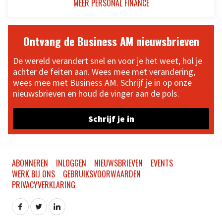
MEER PERSONAL FINANCE
Ontvang de Business AM nieuwsbrieven
De wereld verandert snel en voor je het weet, hol je
achter de feiten aan. Wees mee met verandering,
wees mee met Business AM. Schrijf je in op onze
nieuwsbrieven en houd de vinger aan de pols.
Schrijf je in
ABONNEREN
INLOGGEN
NIEUWSBRIEVEN
EVENTS
WERK BIJ ONS
GEBRUIKSVOORWAARDEN
PRIVACYVERKLARING