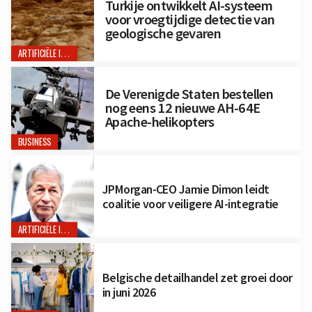
Turkije ontwikkelt AI-systeem
voor vroegtijdige detectie van
geologische gevaren
ARTIFICIËLE INTELLIGENTIE
De Verenigde Staten bestellen
nog eens 12 nieuwe AH-64E
Apache-helikopters
BUSINESS
JPMorgan-CEO Jamie Dimon leidt
coalitie voor veiligere AI-integratie
ARTIFICIËLE INTELLIGENTIE
Belgische detailhandel zet groei door
in juni 2026