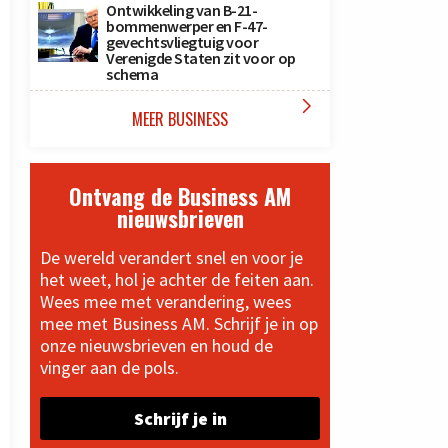
Ontwikkeling van B-21-
bommenwerper en F-47-
gevechtsvliegtuig voor
Verenigde Staten zit voor op
schema

MEER BUSINESS
Ontvang de Business AM
nieuwsbrieven
De wereld verandert snel en voor je
het weet, hol je achter de feiten aan.
Wees mee met verandering, wees
mee met Business AM. Schrijf je in op
onze nieuwsbrieven en houd de
vinger aan de pols.
Schrijf je in