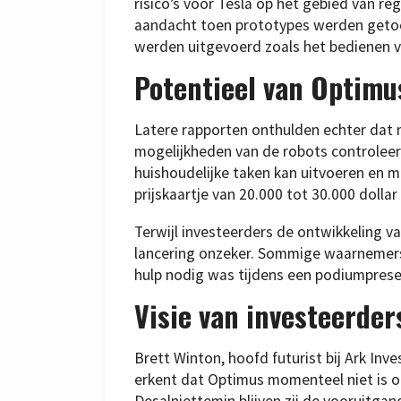
risico’s voor Tesla op het gebied van r
aandacht toen prototypes werden getoo
werden uitgevoerd zoals het bedienen v
Potentieel van Optimu
Latere rapporten onthulden echter dat 
mogelijkheden van de robots controleerd
huishoudelijke taken kan uitvoeren en 
prijskaartje van 20.000 tot 30.000 dollar
Terwijl investeerders de ontwikkeling van
lancering onzeker. Sommige waarnemers 
hulp nodig was tijdens een podiumprese
Visie van investeerder
Brett Winton, hoofd futurist bij Ark In
erkent dat Optimus momenteel niet is op
Desalniettemin blijven zij de vooruitgan