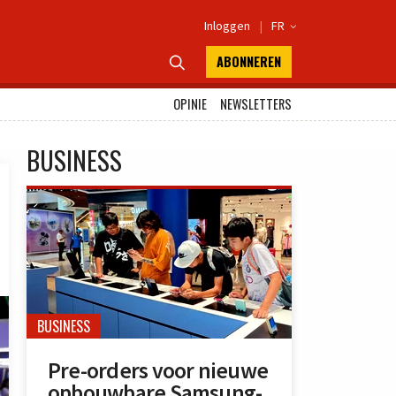
Inloggen
|
FR

ABONNEREN

OPINIE
NEWSLETTERS
BUSINESS
BUSINESS
Pre-orders voor nieuwe
opbouwbare Samsung-