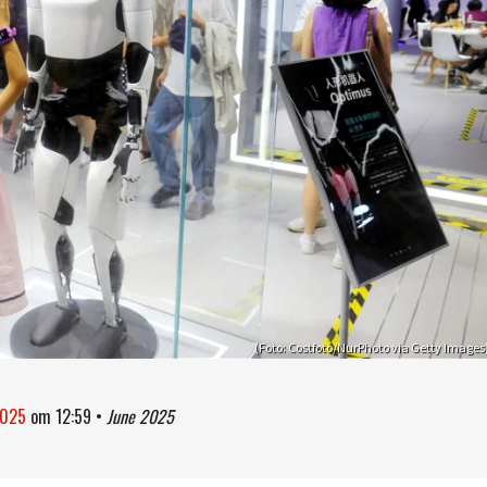
(Foto: Costfoto/NurPhoto via Getty Images
2025
om
12:59
•
June 2025