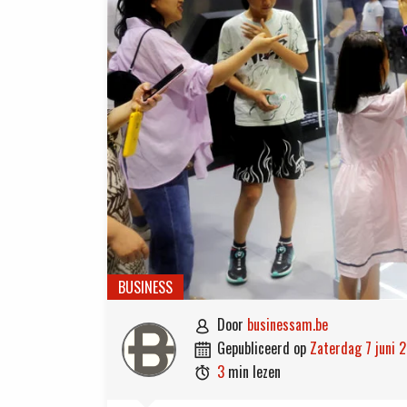
BUSINESS
door
businessam.be

gepubliceerd op
zaterdag 7 juni 

3
min lezen
