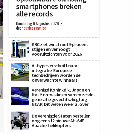
smartphones breken
alle records
Donderdag 6 Augustus 2026
door
businessam.be
KBC ziet winst met 9 procent
stijgen en verhoogt
vooruitzichten voor 2026
AI-hype verschuift naar
integratie: Europese
techbedrijven worden de
onverwachte winnaars
Verenigd Koninkrijk, Japan en
Italië ontwikkelen samen zesde-
)
generatie gevechtsvliegtuig
GCAP: Dit weten we er al over
De Verenigde Staten bestellen
nog eens 12 nieuwe AH-64E
Apache-helikopters