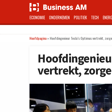
ECONOMIE
ONDERNEMEN
POLITIEK
TECH
ENERG
Hoofdpagina
»
Hoofdingenieur Tesla’s Optimus vertrekt, zorg
Hoofdingenieur
vertrekt, zorg