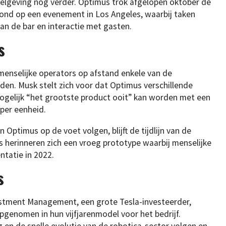
egelgeving nog verder. Optimus trok afgelopen oktober de
nd op een evenement in Los Angeles, waarbij taken
an de bar en interactie met gasten.
s
menselijke operators op afstand enkele van de
en. Musk stelt zich voor dat Optimus verschillende
mogelijk “het grootste product ooit” kan worden met een
 per eenheid.
 Optimus op de voet volgen, blijft de tijdlijn van de
herinneren zich een vroeg prototype waarbij menselijke
ntatie in 2022.
s
vestment Management, een grote Tesla-investeerder,
genomen in hun vijfjarenmodel voor het bedrijf.
g en de snelle evolutie van de robotica-sector volgen en