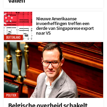
vallen
Nieuwe Amerikaanse
invoerheffingen treffen een
derde van Singaporese export
naar VS
BUITENLAND
POLITIEK
Belgische overheid schakelt