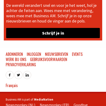
De wereld verandert snel en voor je het weet, hol je
achter de feiten aan. Wees mee met verandering,
wees mee met Business AM. Schrijf je in op onze
nieuwsbrieven en houd de vinger aan de pols.
Schrijf je in
ABONNEREN
INLOGGEN
NIEUWSBRIEVEN
EVENTS
WERK BIJ ONS
GEBRUIKSVOORWAARDEN
PRIVACYVERKLARING
Français
Business AM is part of
MediaNation
Newsmonkey (NL)
Newsmonkey (FR)
Goodbye