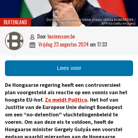
De Hongaarse premier Viktor Orbán. (Attila KISBENEDEK /
BUITENLAND
AFP via Getty Images)
door
businessam.be

vrijdag 23 augustus 2024
om
17:33

Lees voor
De Hongaarse regering heeft een controversieel
plan voorgesteld als reactie op een vonnis van het
hoogste EU-hof.
Zo meldt Politico
. Het hof van
Justitie van de Europese Unie dwingt Boedapest
om een “no-detention” vluchtelingenbeleid te
voeren. Om aan deze eis te voldoen, heeft de
Hongaarse minister Gergely Gulyás een voorstel
gedaan waarbij migranten aan de Hongaarse