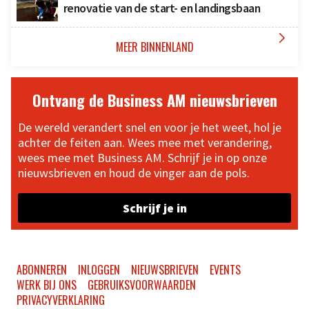
renovatie van de start- en landingsbaan

MEER BINNENLAND
Ontvang de Business AM nieuwsbrieven
De wereld verandert snel en voor je het weet, hol je
achter de feiten aan. Wees mee met verandering,
wees mee met Business AM. Schrijf je in op onze
nieuwsbrieven en houd de vinger aan de pols.
Schrijf je in
ABONNEREN
INLOGGEN
NIEUWSBRIEVEN
EVENTS
WERK BIJ ONS
GEBRUIKSVOORWAARDEN
PRIVACYVERKLARING