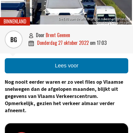
De E40 aan de afrit Drongen na een ongeval op 2
BINNENLAND
september | Getty Images
door
Brent Geenen

BG
donderdag 27 oktober 2022
om
17:03

Lees voor
Nog nooit eerder waren er zo veel files op Vlaamse
snelwegen dan de afgelopen maanden, blijkt uit
gegevens van Vlaams Verkeerscentrum.
Opmerkelijk, gezien het verkeer almaar verder
afneemt.