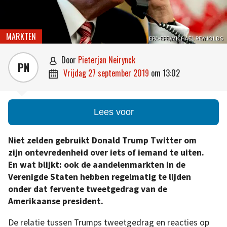
MARKTEN
EPA-EFE/MICHAEL REYNOLDS
door
Pieterjan Neirynck

PN
vrijdag 27 september 2019
om
13:02

Lees voor
Niet zelden gebruikt Donald Trump Twitter om
zijn ontevredenheid over iets of iemand te uiten.
En wat blijkt: ook de aandelenmarkten in de
Verenigde Staten hebben regelmatig te lijden
onder dat fervente tweetgedrag van de
Amerikaanse president.
De relatie tussen Trumps tweetgedrag en reacties op