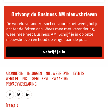
Ontvang de Business AM nieuwsbrieven
De wereld verandert snel en voor je het weet, hol je
achter de feiten aan. Wees mee met verandering,
wees mee met Business AM. Schrijf je in op onze
nieuwsbrieven en houd de vinger aan de pols.
Schrijf je in
ABONNEREN
INLOGGEN
NIEUWSBRIEVEN
EVENTS
WERK BIJ ONS
GEBRUIKSVOORWAARDEN
PRIVACYVERKLARING
Français