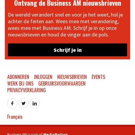
Ontvang de Business AM nieuwsbrieven
De wereld verandert snel en voor je het weet, hol je
achter de feiten aan. Wees mee met verandering,
wees mee met Business AM. Schrijf je in op onze
nieuwsbrieven en houd de vinger aan de pols.
Schrijf je in
ABONNEREN
INLOGGEN
NIEUWSBRIEVEN
EVENTS
WERK BIJ ONS
GEBRUIKSVOORWAARDEN
PRIVACYVERKLARING
Français
Business AM is part of
MediaNation