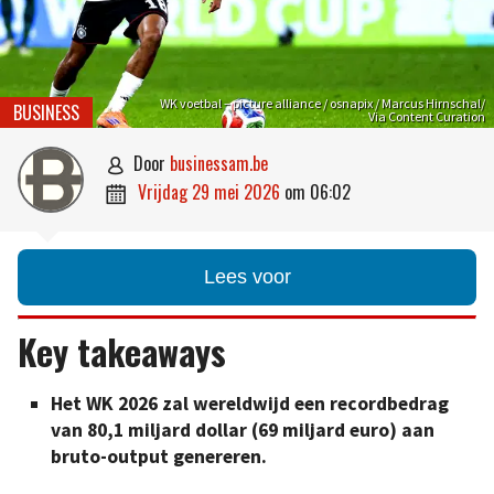
WK voetbal – picture alliance / osnapix / Marcus Hirnschal/
BUSINESS
Via Content Curation
door
businessam.be

vrijdag 29 mei 2026
om
06:02

Lees voor
Key takeaways
Het WK 2026 zal wereldwijd een recordbedrag
van 80,1 miljard dollar (69 miljard euro) aan
bruto-output genereren.