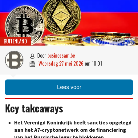
Crypto Rusland – picture alliance / Daniel Kalker/ Content
BUITENLAND
Curation
door
businessam.be

woensdag 27 mei 2026
om
10:01

Lees voor
Key takeaways
Het Verenigd Koninkrijk heeft sancties opgelegd
aan het A7-cryptonetwerk om de financiering
van het Russische leger te blokkeren.