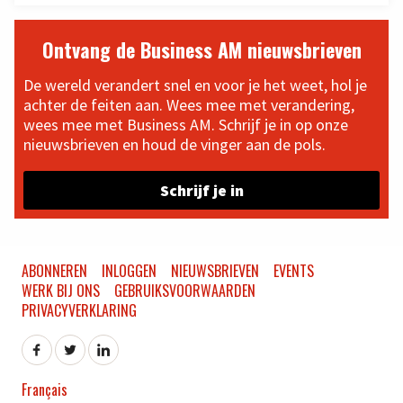
Ontvang de Business AM nieuwsbrieven
De wereld verandert snel en voor je het weet, hol je
achter de feiten aan. Wees mee met verandering,
wees mee met Business AM. Schrijf je in op onze
nieuwsbrieven en houd de vinger aan de pols.
Schrijf je in
ABONNEREN
INLOGGEN
NIEUWSBRIEVEN
EVENTS
WERK BIJ ONS
GEBRUIKSVOORWAARDEN
PRIVACYVERKLARING
Français