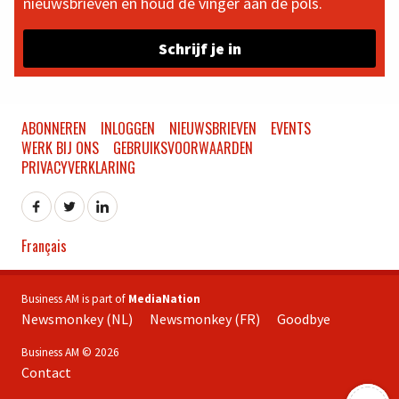
nieuwsbrieven en houd de vinger aan de pols.
Schrijf je in
ABONNEREN
INLOGGEN
NIEUWSBRIEVEN
EVENTS
WERK BIJ ONS
GEBRUIKSVOORWAARDEN
PRIVACYVERKLARING
Français
Business AM is part of
MediaNation
Newsmonkey (NL)
Newsmonkey (FR)
Goodbye
Business AM © 2026
Contact