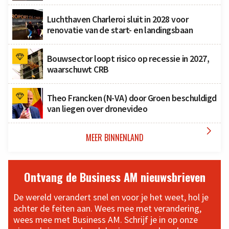
Luchthaven Charleroi sluit in 2028 voor
renovatie van de start- en landingsbaan
Bouwsector loopt risico op recessie in 2027,
waarschuwt CRB
Theo Francken (N-VA) door Groen beschuldigd
van liegen over dronevideo

MEER BINNENLAND
Ontvang de Business AM nieuwsbrieven
De wereld verandert snel en voor je het weet, hol je
achter de feiten aan. Wees mee met verandering,
wees mee met Business AM. Schrijf je in op onze