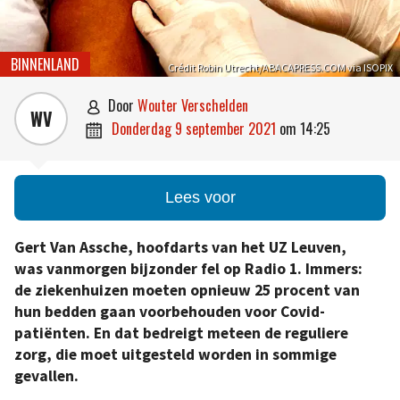
BINNENLAND
Crédit Robin Utrecht/ABACAPRESS.COM via ISOPIX
door
Wouter Verschelden

WV
donderdag 9 september 2021
om
14:25

Lees voor
Gert Van Assche, hoofdarts van het UZ Leuven,
was vanmorgen bijzonder fel op Radio 1. Immers:
de ziekenhuizen moeten opnieuw 25 procent van
hun bedden gaan voorbehouden voor Covid-
patiënten. En dat bedreigt meteen de reguliere
zorg, die moet uitgesteld worden in sommige
gevallen.