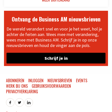
Ontvang de Business AM nieuwsbrieven
De wereld verandert snel en voor je het weet, hol je
achter de feiten aan. Wees mee met verandering,
wees mee met Business AM. Schrijf je in op onze
nieuwsbrieven en houd de vinger aan de pols.
Schrijf je in
ABONNEREN
INLOGGEN
NIEUWSBRIEVEN
EVENTS
WERK BIJ ONS
GEBRUIKSVOORWAARDEN
PRIVACYVERKLARING