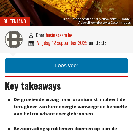
Uraniumconcentraat of ‘yellowcake’ – Daniel
BUITENLAND
Acker/Bloomberg via Getty Images
door
businessam.be

vrijdag 12 september 2025
om
06:08

Lees voor
Key takeaways
De groeiende vraag naar uranium stimuleert de
terugkeer van kernenergie vanwege de behoefte
aan betrouwbare energiebronnen.
Bevoorradingsproblemen doemen op aan de