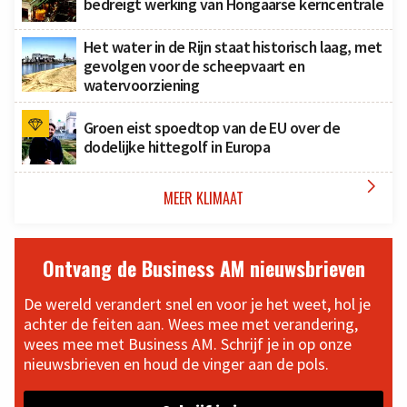
bedreigt werking van Hongaarse kerncentrale
Het water in de Rijn staat historisch laag, met
gevolgen voor de scheepvaart en
watervoorziening
Groen eist spoedtop van de EU over de
dodelijke hittegolf in Europa

MEER KLIMAAT
Ontvang de Business AM nieuwsbrieven
De wereld verandert snel en voor je het weet, hol je
achter de feiten aan. Wees mee met verandering,
wees mee met Business AM. Schrijf je in op onze
nieuwsbrieven en houd de vinger aan de pols.