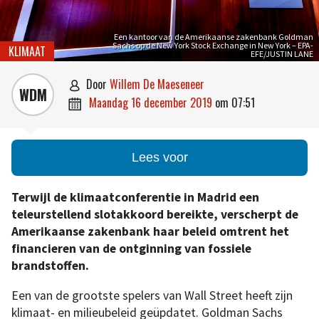
Een kantoor van de Amerikaanse zakenbank Goldman
Sachs op de New York Stock Exchange in New York – EPA-
KLIMAAT
EFE/JUSTIN LANE
door
Willem De Maeseneer

WDM
maandag 16 december 2019
om
07:51

Lees voor
Terwijl de klimaatconferentie in Madrid een
teleurstellend slotakkoord bereikte, verscherpt de
Amerikaanse zakenbank haar beleid omtrent het
financieren van de ontginning van fossiele
brandstoffen.
Een van de grootste spelers van Wall Street heeft zijn
klimaat- en milieubeleid geüpdatet. Goldman Sachs