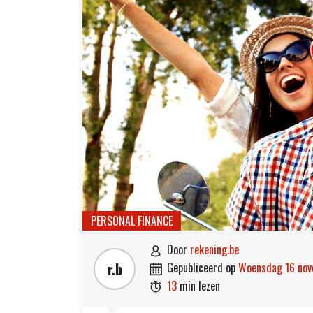
PERSONAL FINANCE
door
rekening.be

r.b
gepubliceerd op
woensdag 16 no

13
min lezen
