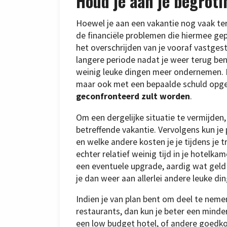
Houd je aan je begroti
Hoewel je aan een vakantie nog vaak teru
de financiële problemen die hiermee gepa
het overschrijden van je vooraf vastge
langere periode nadat je weer terug be
weinig leuke dingen meer ondernemen. De
maar ook met een bepaalde schuld opg
geconfronteerd zult worden
.
Om een dergelijke situatie te vermijden,
betreffende vakantie. Vervolgens kun je
en welke andere kosten je je tijdens je tr
echter relatief weinig tijd in je hotel
een eventuele upgrade, aardig wat geld 
je dan weer aan allerlei andere leuke di
Indien je van plan bent om deel te nemen
restaurants, dan kun je beter een minder
een low budget hotel, of andere goedko