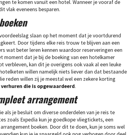
gen te komen vanuit een hotel. Wanneer je vooraf de
dit vlak eveneens besparen.
 boeken
 voordeelslag slaan op het moment dat je voortdurend
gkeert. Door tijdens elke reis trouw te blijven aan een
ers wat beter leren kennen waardoor reserveringen een
het moment dat je bij de boeking van een hotelkamer
bt verbleven, kan dit je overigens ook vaak al een leuke
hotelketen willen namelijk niets liever dan dat bestaande
e reden willen zij je meestal wel een zekere korting
r
verhuren die is opgewaardeerd
.
mpleet arrangement
e als je besluit om diverse onderdelen van je reis te
es zoals Expedia kun je goedkope vliegtickets, een
n arrangement boeken. Door dit te doen, kun je soms wel
Bovendien kun je je spaargeld ook nog verhogen door deel