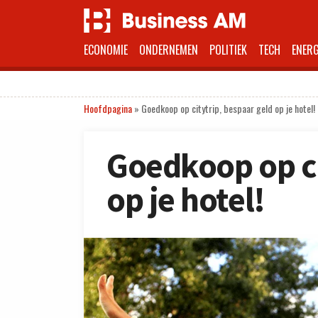
ECONOMIE
ONDERNEMEN
POLITIEK
TECH
ENERG
Hoofdpagina
»
Goedkoop op citytrip, bespaar geld op je hotel!
Goedkoop op ci
op je hotel!