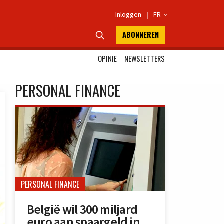
Inloggen
|
FR

ABONNEREN

OPINIE
NEWSLETTERS
PERSONAL FINANCE
PERSONAL FINANCE
België wil 300 miljard
euro aan spaargeld in