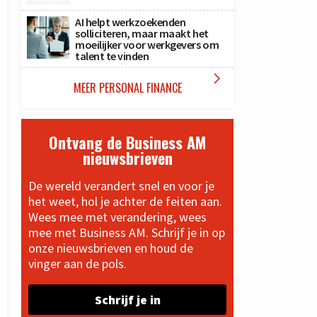
AI helpt werkzoekenden
solliciteren, maar maakt het
moeilijker voor werkgevers om
talent te vinden

MEER PERSONAL FINANCE
Ontvang de Business AM
nieuwsbrieven
De wereld verandert snel en voor je
het weet, hol je achter de feiten aan.
Wees mee met verandering, wees
mee met Business AM. Schrijf je in op
onze nieuwsbrieven en houd de
vinger aan de pols.
Schrijf je in