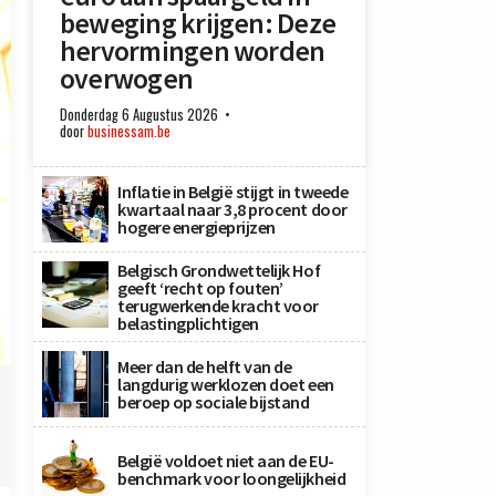
beweging krijgen: Deze
hervormingen worden
overwogen
Donderdag 6 Augustus 2026
door
businessam.be
Inflatie in België stijgt in tweede
kwartaal naar 3,8 procent door
hogere energieprijzen
Belgisch Grondwettelijk Hof
geeft ‘recht op fouten’
terugwerkende kracht voor
belastingplichtigen
Meer dan de helft van de
langdurig werklozen doet een
beroep op sociale bijstand
België voldoet niet aan de EU-
benchmark voor loongelijkheid