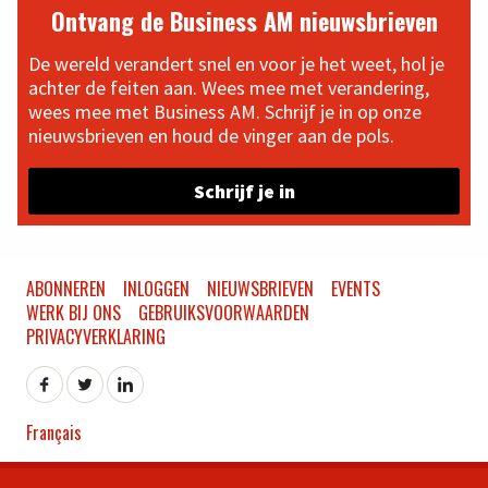
Ontvang de Business AM nieuwsbrieven
De wereld verandert snel en voor je het weet, hol je
achter de feiten aan. Wees mee met verandering,
wees mee met Business AM. Schrijf je in op onze
nieuwsbrieven en houd de vinger aan de pols.
Schrijf je in
ABONNEREN
INLOGGEN
NIEUWSBRIEVEN
EVENTS
WERK BIJ ONS
GEBRUIKSVOORWAARDEN
PRIVACYVERKLARING
Français