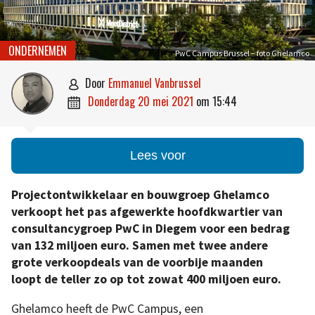
ONDERNEMEN
PwC Campus Brussel – foto Ghelamco
door
Emmanuel Vanbrussel

donderdag 20 mei 2021
om
15:44

Lees voor
Projectontwikkelaar en bouwgroep Ghelamco
verkoopt het pas afgewerkte hoofdkwartier van
consultancygroep PwC in Diegem voor een bedrag
van 132 miljoen euro. Samen met twee andere
grote verkoopdeals van de voorbije maanden
loopt de teller zo op tot zowat 400 miljoen euro.
Ghelamco heeft de PwC Campus, een