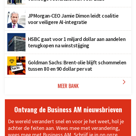
JPMorgan-CEO Jamie Dimon leidt coalitie
voor veiligere AI-integratie
HSBC gaat voor 1 miljard dollar aan aandelen
terugkopen na winststijging
Goldman Sachs: Brent-olie blijft schommelen
tussen 80 en 90 dollar per vat

MEER BANK
Ontvang de Business AM nieuwsbrieven
De wereld verandert snel en voor je het weet, hol je
achter de feiten aan. Wees mee met verandering,
wees mee met Business AM. Schrijf je in op onze