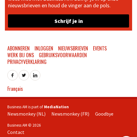
nieuwsbrieven en houd de vinger aan de pols.
Schrijf je in
ABONNEREN
INLOGGEN
NIEUWSBRIEVEN
EVENTS
WERK BIJ ONS
GEBRUIKSVOORWAARDEN
PRIVACYVERKLARING
Français
Business AM is part of
MediaNation
Newsmonkey (NL)
Newsmonkey (FR)
Goodbye
Business AM © 2026
Contact