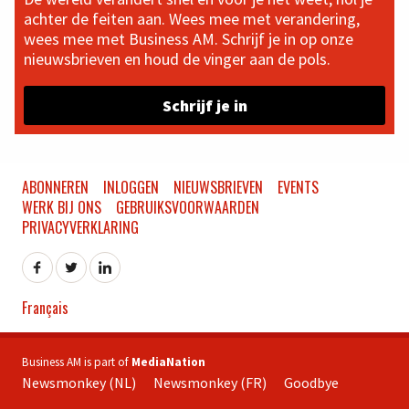
achter de feiten aan. Wees mee met verandering,
wees mee met Business AM. Schrijf je in op onze
nieuwsbrieven en houd de vinger aan de pols.
Schrijf je in
ABONNEREN
INLOGGEN
NIEUWSBRIEVEN
EVENTS
WERK BIJ ONS
GEBRUIKSVOORWAARDEN
PRIVACYVERKLARING
Français
Business AM is part of
MediaNation
Newsmonkey (NL)
Newsmonkey (FR)
Goodbye