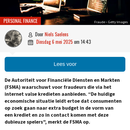
PERSONAL FINANCE
Fraude – Getty Images
door
Niels Saelens

dinsdag 6 mei 2025
om
14:43

Lees voor
De Autoriteit voor Financiële Diensten en Markten
(FSMA) waarschuwt voor fraudeurs die via het
internet valse kredieten aanbieden. “De huidige
economische situatie leidt ertoe dat consumenten
op zoek gaan naar extra budget in de vorm van
een krediet en zo in contact komen met deze
dubieuze spelers”, merkt de FSMA op.