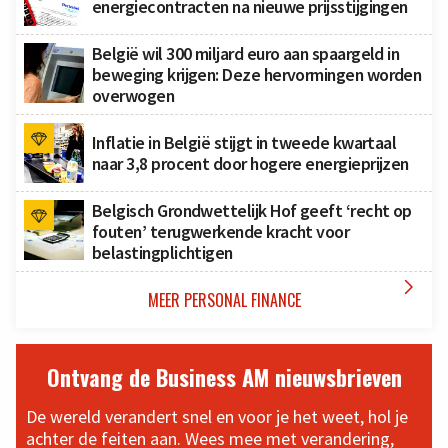
energiecontracten na nieuwe prijsstijgingen
België wil 300 miljard euro aan spaargeld in
beweging krijgen: Deze hervormingen worden
overwogen
Inflatie in België stijgt in tweede kwartaal
naar 3,8 procent door hogere energieprijzen
Belgisch Grondwettelijk Hof geeft ‘recht op
fouten’ terugwerkende kracht voor
belastingplichtigen

MEER PERSONAL FINANCE
Ontvang de Business AM nieuwsbrieven
De wereld verandert snel en voor je het weet, hol je
achter de feiten aan. Wees mee met verandering,