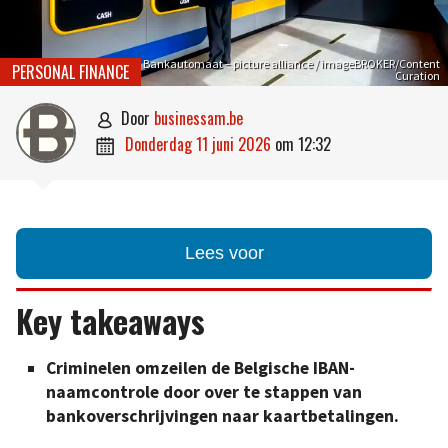
Bankautomaat – picture alliance / imageBROKER/Content
PERSONAL FINANCE
Curation
door
businessam.be

donderdag 11 juni 2026
om
12:32

Lees voor
Key takeaways
Criminelen omzeilen de Belgische IBAN-
naamcontrole door over te stappen van
bankoverschrijvingen naar kaartbetalingen.