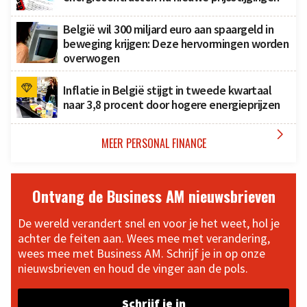
België wil 300 miljard euro aan spaargeld in
beweging krijgen: Deze hervormingen worden
overwogen
Inflatie in België stijgt in tweede kwartaal
naar 3,8 procent door hogere energieprijzen

MEER PERSONAL FINANCE
Ontvang de Business AM nieuwsbrieven
De wereld verandert snel en voor je het weet, hol je
achter de feiten aan. Wees mee met verandering,
wees mee met Business AM. Schrijf je in op onze
nieuwsbrieven en houd de vinger aan de pols.
Schrijf je in